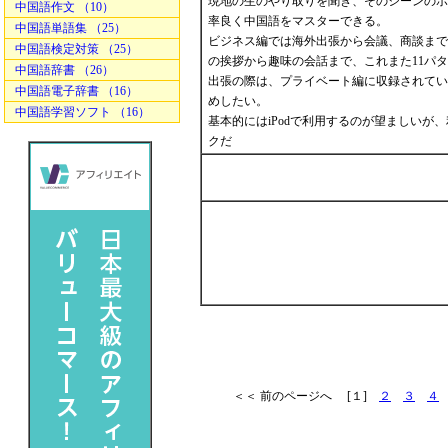
現地の生のやり取りを聞き、そのシーンのポ
中国語作文 （10）
率良く中国語をマスターできる。
中国語単語集 （25）
ビジネス編では海外出張から会議、商談まで
中国語検定対策 （25）
の挨拶から趣味の会話まで、これまた11パ
中国語辞書 （26）
出張の際は、プライベート編に収録されてい
中国語電子辞書 （16）
めしたい。
中国語学習ソフト （16）
基本的にはiPodで利用するのが望ましいが、
クだ
＜＜ 前のページへ [１]
２
３
４