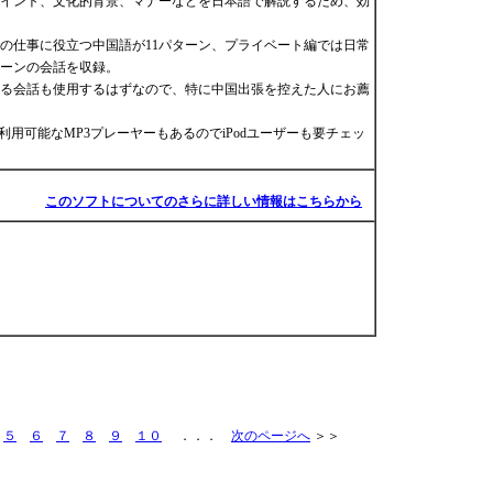
イント、文化的背景、マナーなどを日本語で解説するため、効
の仕事に役立つ中国語が11パターン、プライベート編では日常
ターンの会話を収録。
る会話も使用するはずなので、特に中国出張を控えた人にお薦
利用可能なMP3プレーヤーもあるのでiPodユーザーも要チェッ
このソフトについてのさらに詳しい情報はこちらから
５
６
７
８
９
１０
．．．
次のページへ
＞＞