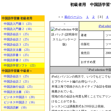
初級者用 中国語学習ソフト
＜＜
前のページへ
１
２
[３]
４
中国語学習書 初級者用
中国語入門書 1 （23）
<
iPod s
中国語入門書 2 （10）
中国語会話 1 （25）
著者
ソ
中国語会話 2 （25）
出版社
ソ
中国語会話 3 （25）
中国語文法書 （23）
発売日
2006
中国語辞書 1 （25）
中国語辞書 2 （23）
おすすめ度
中国語学習ソフト （22）
「iPod select
中国語学習書 中級者～
中国語会話 1 （25）
iPodとパソコンの両方で、いつでもどこでも学べ
中国語会話 2 （21）
とプライベート編のお得なパック。
本場上海で収録されたネイティブ会話を収録
中国語旅行会話 （25）
推薦されている。
中国語文法書 （32）
現地の生の会話を何度も聞くことでヒアリン
ビジネス中国語 1 （20）
けることができる。
ビジネス中国語 2 （16）
レッスンには講義形式を210分以上収録。
中国語読解 （10）