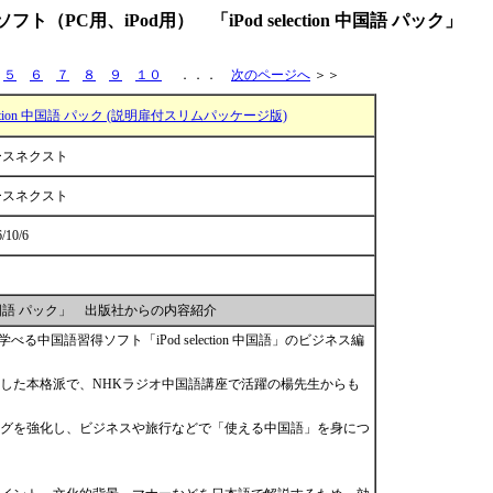
（PC用、iPod用） 「iPod selection 中国語 パック」
５
６
７
８
９
１０
．．．
次のページへ
＞＞
election 中国語 パック (説明扉付スリムパッケージ版)
ースネクスト
ースネクスト
/10/6
ion 中国語 パック」 出版社からの内容紹介
る中国語習得ソフト「iPod selection 中国語」のビジネス編
した本格派で、NHKラジオ中国語講座で活躍の楊先生からも
グを強化し、ビジネスや旅行などで「使える中国語」を身につ