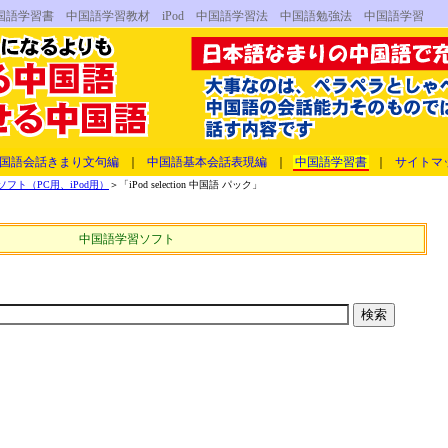
フト 中国語学習書 中国語学習教材 iPod 中国語学習法 中国語勉強法 中国語学習
国語会話きまり文句編
｜
中国語基本会話表現編
｜
中国語学習書
｜
サイトマ
ト（PC用、iPod用）
＞「iPod selection 中国語 パック」
中国語学習ソフト