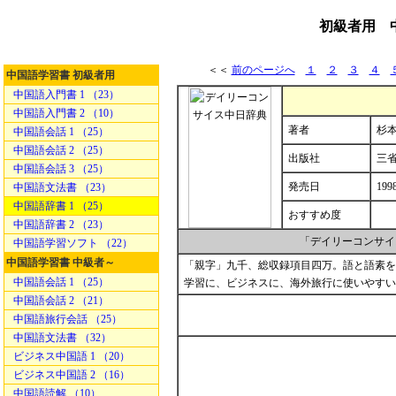
初級者用 
＜＜
前のページへ
１
２
３
４
中国語学習書 初級者用
中国語入門書 1 （23）
中国語入門書 2 （10）
著者
杉本
中国語会話 1 （25）
中国語会話 2 （25）
出版社
三
中国語会話 3 （25）
発売日
1998
中国語文法書 （23）
中国語辞書 1 （25）
おすすめ度
中国語辞書 2 （23）
「デイリーコンサイ
中国語学習ソフト （22）
中国語学習書 中級者～
「親字」九千、総収録項目四万。語と語素を
中国語会話 1 （25）
学習に、ビジネスに、海外旅行に使いやすい
中国語会話 2 （21）
中国語旅行会話 （25）
中国語文法書 （32）
ビジネス中国語 1 （20）
ビジネス中国語 2 （16）
中国語読解 （10）