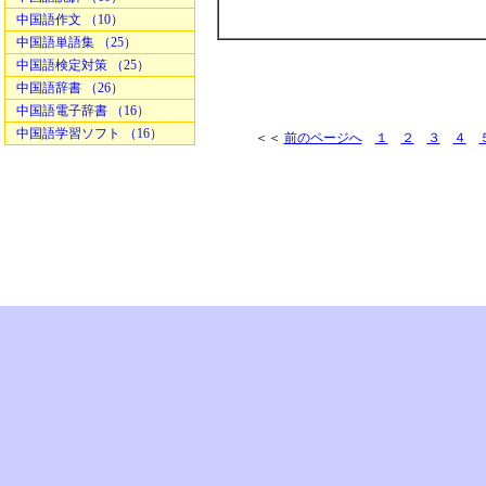
中国語作文 （10）
中国語単語集 （25）
中国語検定対策 （25）
中国語辞書 （26）
中国語電子辞書 （16）
中国語学習ソフト （16）
＜＜
前のページへ
１
２
３
４