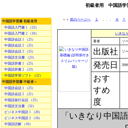
初級者用 中国語学習
＜＜
前のページへ
１
．．．
６
７
中国語学習書 初級者用
中国語入門書 1 （23）
中国語入門書 2 （10）
いきなり
中国語会話 1 （25）
著者
ソ
中国語会話 2 （25）
出版社
中国語会話 3 （25）
ソ
中国語文法書 （23）
発売日
中国語辞書 1 （25）
2006
中国語辞書 2 （23）
中国語学習ソフト （22）
おす
中国語学習書 中級者～
すめ
中国語会話 1 （25）
中国語会話 2 （21）
度
中国語旅行会話 （25）
中国語文法書 （32）
ビジネス中国語 1 （20）
「いきなり中国語
ビジネス中国語 2 （16）
中国語読解 （10）