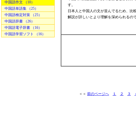
中国語作文 （10）
す。
中国語単語集 （25）
日本人と中国人の文が並んでるため、比較
中国語検定対策 （25）
解説が詳しいとより理解を深められるの
中国語辞書 （26）
中国語電子辞書 （16）
中国語学習ソフト （16）
＜＜
前のページへ
１
２
３