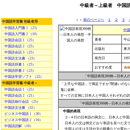
中級者～上級者 中国語
＜＜
前のページへ
１
２
３
中国語学習書 初級者用
中国語入門書 1 （23）
中国
中国語入門書 2 （10）
著者
中山 
中国語会話 1 （25）
中国語会話 2 （25）
出版社
東
中国語会話 3 （25）
発売日
199
中国語文法書 （23）
中国語辞書 1 （25）
おすすめ度
中国語辞書 2 （23）
「中国語表現300例―日本
中国語学習ソフト （22）
中国語学習書 中級者～
「上手な中国語」で満足ですか?間違いのな
中国語会話 1 （25）
鬼に金棒。
中国語会話 2 （21）
すべての文例に日本人と中国人それぞれの訳
中国語旅行会話 （25）
「中国語表現300例―日本人の
中国語文法書 （32）
中国的表現
ビジネス中国語 1 （20）
２~４行の日本語の例文に、日本人と中
ビジネス中国語 2 （16）
日本人の文は例文どおり単語を並べた文
中国語読解 （10）
中国人の文は主語や文の順番などが変わ