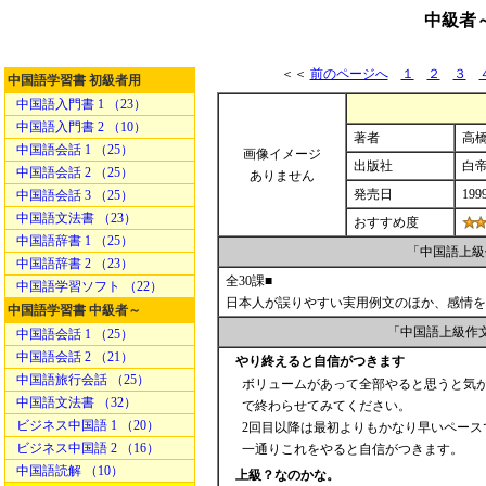
中級者
＜＜
前のページへ
１
２
３
中国語学習書 初級者用
中国語入門書 1 （23）
中国語入門書 2 （10）
著者
高橋
中国語会話 1 （25）
画像イメージ
出版社
白
中国語会話 2 （25）
ありません
発売日
199
中国語会話 3 （25）
中国語文法書 （23）
おすすめ度
中国語辞書 1 （25）
「中国語上級
中国語辞書 2 （23）
全30課■
中国語学習ソフト （22）
日本人が誤りやすい実用例文のほか、感情を
中国語学習書 中級者～
「中国語上級作
中国語会話 1 （25）
中国語会話 2 （21）
やり終えると自信がつきます
中国語旅行会話 （25）
ボリュームがあって全部やると思うと気が
中国語文法書 （32）
で終わらせてみてください。
ビジネス中国語 1 （20）
2回目以降は最初よりもかなり早いペース
ビジネス中国語 2 （16）
一通りこれをやると自信がつきます。
中国語読解 （10）
上級？なのかな。