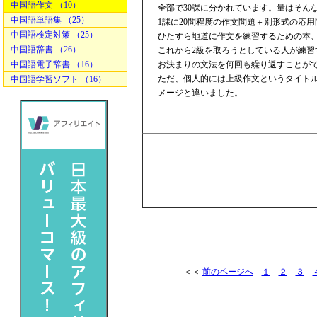
中国語作文 （10）
全部で30課に分かれています。量はそん
中国語単語集 （25）
1課に20問程度の作文問題＋別形式の応
中国語検定対策 （25）
ひたすら地道に作文を練習するための本
中国語辞書 （26）
これから2級を取ろうとしている人が練習
中国語電子辞書 （16）
お決まりの文法を何回も繰り返すことが
ただ、個人的には上級作文というタイトル
中国語学習ソフト （16）
メージと違いました。
＜＜
前のページへ
１
２
３