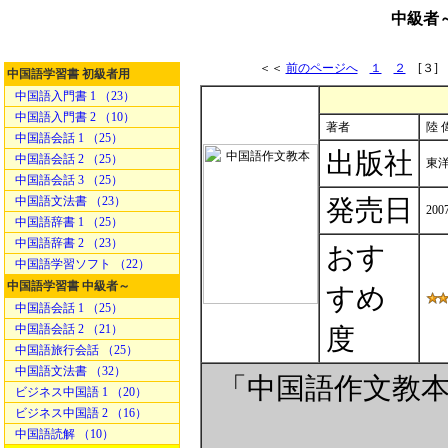
中級者
＜＜
前のページへ
１
２
[３
中国語学習書 初級者用
中国語入門書 1 （23）
中国語入門書 2 （10）
著者
陸 偉
中国語会話 1 （25）
出版社
中国語会話 2 （25）
東
中国語会話 3 （25）
中国語文法書 （23）
発売日
200
中国語辞書 1 （25）
中国語辞書 2 （23）
おす
中国語学習ソフト （22）
中国語学習書 中級者～
すめ
中国語会話 1 （25）
中国語会話 2 （21）
度
中国語旅行会話 （25）
中国語文法書 （32）
「中国語作文教
ビジネス中国語 1 （20）
ビジネス中国語 2 （16）
中国語読解 （10）