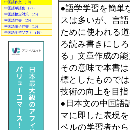
中国語作文 （10）
●語学学習を簡単
中国語単語集 （25）
中国語検定対策 （25）
スは多いが、言語
中国語辞書 （26）
中国語電子辞書 （16）
ために使われる道
中国語学習ソフト （16）
ろ読み書きにしろ
る」文章作成の能
その意味で本書は
標としたものでは
技術の向上を目指
●日本文の中国語
マに即した表現を
ベルの学習者から