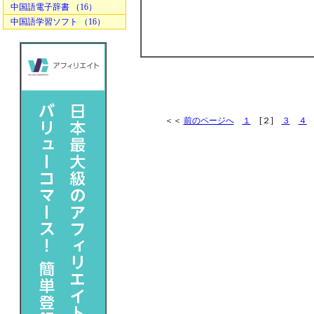
中国語電子辞書 （16）
中国語学習ソフト （16）
＜＜
前のページへ
１
[２]
３
４