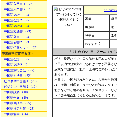
中国語入門書 1 （23）
中国語入門書 2 （10）
はじめて
中国語会話 1 （25）
著者
幸田
中国語会話 2 （25）
中国語会話 3 （25）
出版社
明
中国語文法書 （23）
発売日
200
中国語辞書 1 （25）
中国語辞書 2 （23）
おすすめ度
中国語学習ソフト （22）
「はじめての中国ツアーに持って
中国語学習書 中級者～
出張・旅行などで中国を訪れる日本人が年々
中国語会話 1 （25）
15日以内の短気滞在であればビザが不要と
中国語会話 2 （21）
広大な中国には、北京・上海など大都市だけ
中国語旅行会話 （25）
あります。
中国語文法書 （32）
本書は、中国を訪れたときに、入国から帰国
ビジネス中国語 1 （20）
板、標示、料理メニューなどの読み方がすぐ
ビジネス中国語 2 （16）
北京など中心地の有名店・人気スポットなど
中国語読解 （10）
う単語を場面別にまとめた便利な一冊です。
中国語作文 （10）
中国語単語集 （25）
中国語検定対策 （25）
中国語辞書 （26）