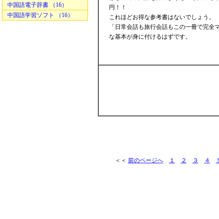
中国語電子辞書 （16）
円！！
中国語学習ソフト （16）
これほどお得な参考書はないでしょう。
「日常会話も旅行会話もこの一冊で完全
な基本が身に付けるはずです。
＜＜
前のページへ
１
２
３
４