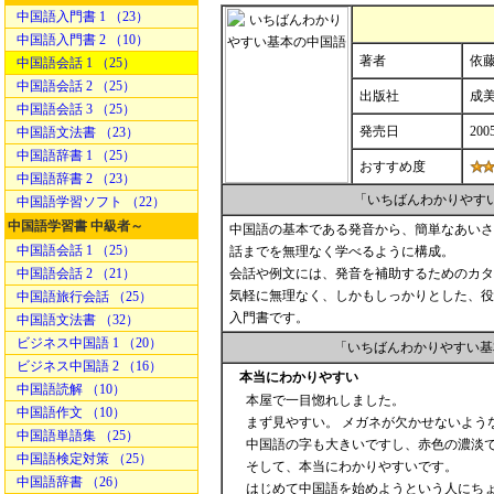
中国語入門書 1 （23）
中国語入門書 2 （10）
著者
依藤
中国語会話 1 （25）
中国語会話 2 （25）
出版社
成
中国語会話 3 （25）
発売日
200
中国語文法書 （23）
中国語辞書 1 （25）
おすすめ度
中国語辞書 2 （23）
「いちばんわかりやす
中国語学習ソフト （22）
中国語学習書 中級者～
中国語の基本である発音から、簡単なあいさ
中国語会話 1 （25）
話までを無理なく学べるように構成。
中国語会話 2 （21）
会話や例文には、発音を補助するためのカタ
気軽に無理なく、しかもしっかりとした、役
中国語旅行会話 （25）
入門書です。
中国語文法書 （32）
ビジネス中国語 1 （20）
「いちばんわかりやすい基
ビジネス中国語 2 （16）
本当にわかりやすい
中国語読解 （10）
本屋で一目惚れしました。
中国語作文 （10）
まず見やすい。 メガネが欠かせないよう
中国語単語集 （25）
中国語の字も大きいですし、赤色の濃淡
中国語検定対策 （25）
そして、本当にわかりやすいです。
中国語辞書 （26）
はじめて中国語を始めようという人にちょう