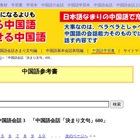
語教材 学習書 学習本 中国語の会話 中国語学習本 中国語会話 中国語会話上
国語会話きまり文句編
｜
中国語基本会話表現編
｜
中国語学習書
｜
サイトマ
3
＞「中国語会話「決まり文句」600」
中国語参考書
国語会話 3 「中国語会話「決まり文句」600」
５
６
７
８
９
１０
．．．
次のページへ
＞＞