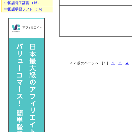
中国語電子辞書 （16）
中国語学習ソフト （16）
＜＜ 前のページへ [１]
２
３
４