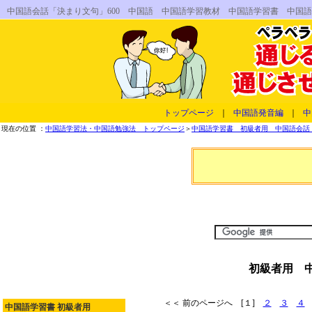
中国語会話「決まり文句」600 中国語 中国語学習教材 中国語学習書 中国
トップページ
｜
中国語発音編
｜
中
現在の位置 ：
中国語学習法・中国語勉強法 トップページ
＞
中国語学習書 初級者用 中国語会話 
初級者用 中
＜＜ 前のページへ [１]
２
３
４
中国語学習書 初級者用