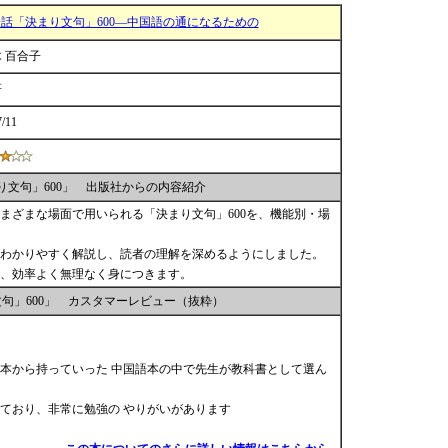
話「決まり文句」600―中国語の通になるための
 百合子
研
7/11
り文句」600」 出版社からの内容紹介
まざまな場面で用いられる「決まり文句」600を、機能別・場
わかりやすく解説し、読者の理解を深めるようにしました。
、効率よく無理なく身につきます。
句」600」 カスタマーレビュー（抜粋）
本から持っていった 中国語本の中で先生が教科書として選ん
ており、非常に勉強の やりがいがあります