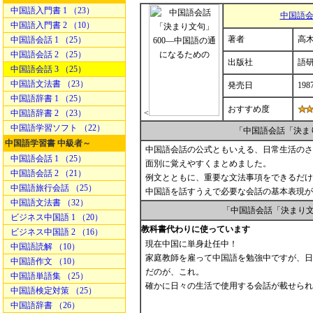
中国語入門書 1 （23）
中国語会
中国語入門書 2 （10）
著者
高木
中国語会話 1 （25）
中国語会話 2 （25）
出版社
語
中国語会話 3 （25）
中国語文法書 （23）
発売日
198
中国語辞書 1 （25）
おすすめ度
中国語辞書 2 （23）
<
中国語学習ソフト （22）
「中国語会話「決ま
中国語学習書 中級者～
中国語会話の公式ともいえる、日常生活のさ
中国語会話 1 （25）
面別に覚えやすくまとめました。
中国語会話 2 （21）
例文とともに、重要な文法事項をできるだけ
中国語旅行会話 （25）
中国語を話すうえで必要な会話の基本表現が
中国語文法書 （32）
「中国語会話「決まり文
ビジネス中国語 1 （20）
教科書代わりに使っています
ビジネス中国語 2 （16）
現在中国に単身赴任中！
中国語読解 （10）
家庭教師を雇って中国語を勉強中ですが、日
中国語作文 （10）
だのが、これ。
中国語単語集 （25）
確かに日々の生活で使用する会話が載せられ
中国語検定対策 （25）
中国語辞書 （26）