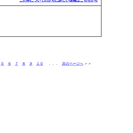
この本についてのさらに詳しい情報はこちらから
５
６
７
８
９
１０
．．．
次のページへ
＞＞