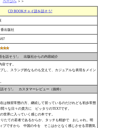
ページへ
＞＞
CD BOOKチャイ語を話そう!
原
日香出版社
4/07
イ語を話そう!」 出版社からの内容紹介
内容です。
プし、スラング的なものも交えて、カジュアルな表現をメイン
。
語を話そう!」 カスタマーレビュー（抜粋）
在は独習常態の方、継続して習っているのだけれども初歩常態
/悶々な日々の貴方に ピッタリのTEXTです。
話の世界に入っていく感じの本です。
になりたての若者であるからか、タッチも軽妙で おしゃれ。明
-ティブですから 中国の今を そこはかとなく感じさせる雰囲気