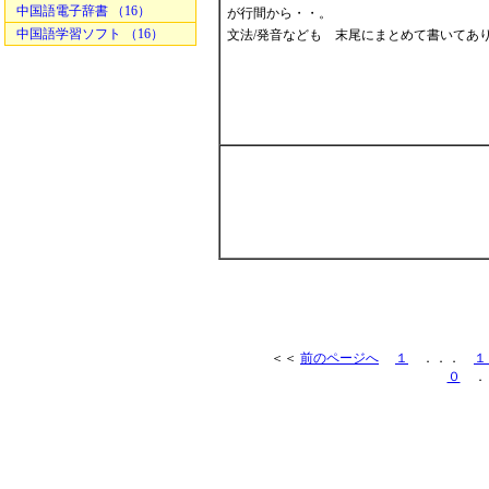
中国語電子辞書 （16）
が行間から・・。
中国語学習ソフト （16）
文法/発音なども 末尾にまとめて書いてあ
＜＜
前のページへ
１
．．．
１
０
．