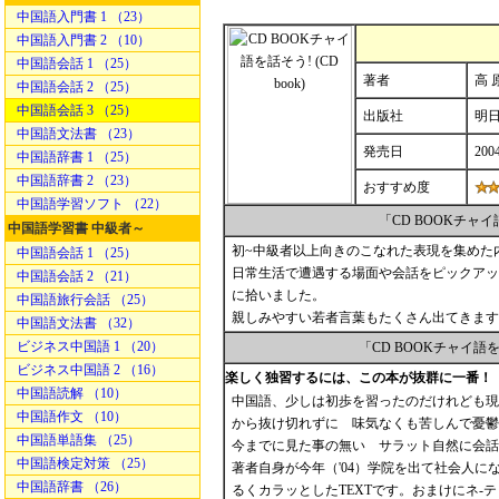
中国語入門書 1 （23）
中国語入門書 2 （10）
中国語会話 1 （25）
著者
高 
中国語会話 2 （25）
中国語会話 3 （25）
出版社
明
中国語文法書 （23）
発売日
200
中国語辞書 1 （25）
中国語辞書 2 （23）
おすすめ度
中国語学習ソフト （22）
「CD BOOKチャ
中国語学習書 中級者～
初~中級者以上向きのこなれた表現を集めた
中国語会話 1 （25）
日常生活で遭遇する場面や会話をピックアッ
中国語会話 2 （21）
に拾いました。
中国語旅行会話 （25）
親しみやすい若者言葉もたくさん出てきます
中国語文法書 （32）
ビジネス中国語 1 （20）
「CD BOOKチャイ
ビジネス中国語 2 （16）
楽しく独習するには、この本が抜群に一番！
中国語読解 （10）
中国語、少しは初歩を習ったのだけれども現
中国語作文 （10）
から抜け切れずに 味気なくも苦しんで憂鬱
中国語単語集 （25）
今までに見た事の無い サラット自然に会
中国語検定対策 （25）
著者自身が今年（'04）学院を出て社会人
中国語辞書 （26）
るくカラッとしたTEXTです。おまけにネ