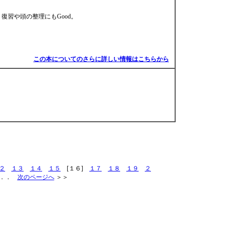
り復習や頭の整理にもGood。
この本についてのさらに詳しい情報はこちらから
２
１３
１４
１５
[１６]
１７
１８
１９
２
．．
次のページへ
＞＞