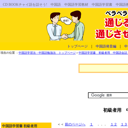
CD BOOKチャイ語を話そう! 中国語 中国語学習教材 中国語学習書 中国
トップページ
｜
中国語発音編
｜
中
現在の位置 ：
中国語学習法・中国語勉強法 トップページ
＞
中国語学習書 初級者用 中国語会話 
初級者用 中
＜＜
前のページへ
１
．．．
１２
１３
中国語学習書 初級者用