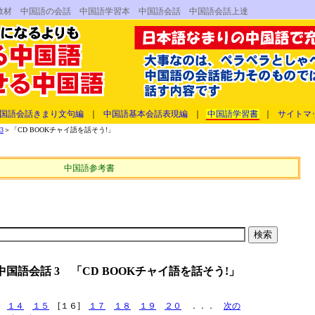
語教材 中国語の会話 中国語学習本 中国語会話 中国語会話上達
国語会話きまり文句編
｜
中国語基本会話表現編
｜
中国語学習書
｜
サイトマ
3
＞「CD BOOKチャイ語を話そう!」
中国語参考書
国語会話 3 「CD BOOKチャイ語を話そう!」
１４
１５
[１６]
１７
１８
１９
２０
．．．
次の