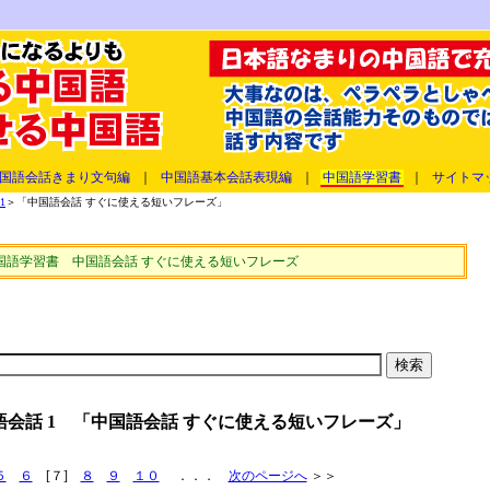
国語会話きまり文句編
｜
中国語基本会話表現編
｜
中国語学習書
｜
サイトマ
1
＞「中国語会話 すぐに使える短いフレーズ」
国語学習書 中国語会話 すぐに使える短いフレーズ
会話 1 「中国語会話 すぐに使える短いフレーズ」
５
６
[７]
８
９
１０
．．．
次のページへ
＞＞