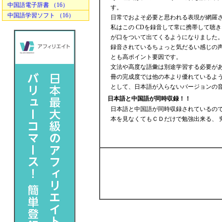
中国語電子辞書 （16）
す。
中国語学習ソフト （16）
日常でおよそ必要と思われる表現が網羅
私はこの CDを録音して常に携帯して聴
が口をついて出てくるようになりました
録音されているちょっと気だるい感じの
とも高ポイント要因です。
文法や高度な語彙は別途学習する必要が
冊の完成度では他の本より優れているよう
として、日本語が入らないバージョンの
日本語と中国語が同時収録！！
日本語と中国語が同時収録されているので
本を見なくてもＣＤだけで勉強出来る、 