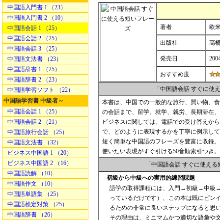
中国語入門書 1 （23）
中国語入門書 2 （10）
著者
欧
中国語会話 1 （25）
中国語会話 2 （25）
出版社
高
中国語会話 3 （25）
発売日
200
中国語文法書 （23）
中国語辞書 1 （25）
おすすめ度
中国語辞書 2 （23）
「中国語会話 すぐに使
中国語学習ソフト （22）
中国語学習書 中級者～
本書は、中国での一般的な旅行、買い物、食
中国語会話 1 （25）
の会話まで、留学、就学、就労、長期滞在、
中国語会話 2 （21）
ビジネスに関しては、電話での受け答えから
で、どのように表現するかを丁寧に例示して
中国語旅行会話 （25）
短く簡単な中国語のフレーズを豊富に収録。
中国語文法書 （32）
使いたい表現がすぐ引ける50音順索引つき
ビジネス中国語 1 （20）
ビジネス中国語 2 （16）
「中国語会話 すぐに使え
中国語読解 （10）
初級から中級への実用的練習課題
中国語作文 （10）
語学の取得課程には、入門→初級→中級
中国語単語集 （25）
っているだけです）、この本は既にピン
中国語検定対策 （25）
るための非常に良いステップになると思
中国語辞書 （26）
その理由は、ミニマムかつ適切な語彙や文