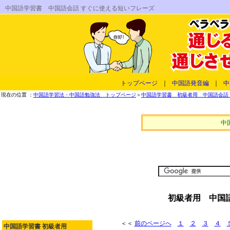
中国語学習書 中国語会話 すぐに使える短いフレーズ
トップページ
｜
中国語発音編
｜
中
現在の位置 ：
中国語学習法・中国語勉強法 トップページ
＞
中国語学習書 初級者用 中国語会話 
中
初級者用 中国語
＜＜
前のページへ
１
２
３
４
中国語学習書 初級者用