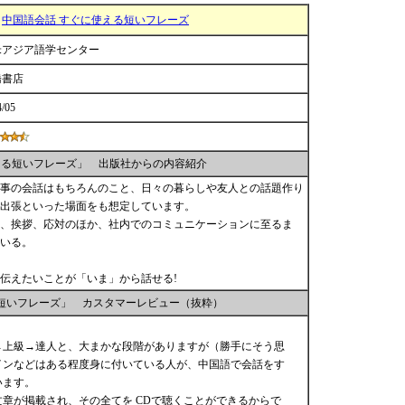
中国語会話 すぐに使える短いフレーズ
米アジア語学センター
橋書店
4/05
える短いフレーズ」 出版社からの内容紹介
事の会話はもちろんのこと、日々の暮らしや友人との話題作り
出張といった場面をも想定しています。
、挨拶、応対のほか、社内でのコミュニケーションに至るま
いる。
。伝えたいことが「いま」から話せる!
る短いフレーズ」 カスタマーレビュー（抜粋）
→上級→達人と、大まかな段階がありますが（勝手にそう思
インなどはある程度身に付いている人が、中国語で会話をす
います。
章が掲載され、その全てを CDで聴くことができるからで