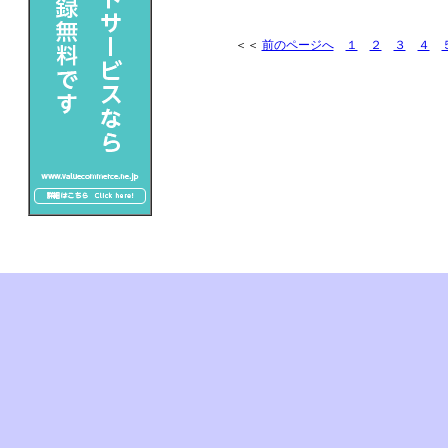
＜＜
前のページへ
１
２
３
４