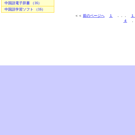
中国語電子辞書 （16）
中国語学習ソフト （16）
＜＜
前のページへ
１
．．．
１
４
．