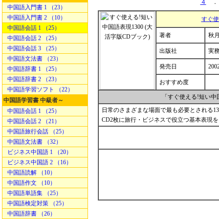
４
．
中国語入門書 1 （23）
中国語入門書 2 （10）
すぐ使
中国語会話 1 （25）
著者
秋月
中国語会話 2 （25）
中国語会話 3 （25）
出版社
実
中国語文法書 （23）
発売日
200
中国語辞書 1 （25）
中国語辞書 2 （23）
おすすめ度
中国語学習ソフト （22）
「すぐ使える!短い中
中国語学習書 中級者～
日常のさまざまな場面で最も必要とされる13
中国語会話 1 （25）
CD2枚に旅行・ビジネスで役立つ基本表現
中国語会話 2 （21）
中国語旅行会話 （25）
中国語文法書 （32）
ビジネス中国語 1 （20）
ビジネス中国語 2 （16）
中国語読解 （10）
中国語作文 （10）
中国語単語集 （25）
中国語検定対策 （25）
中国語辞書 （26）