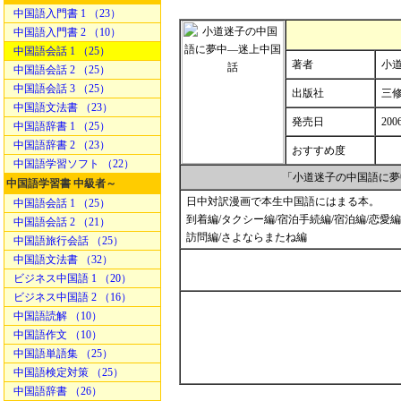
中国語入門書 1 （23）
中国語入門書 2 （10）
中国語会話 1 （25）
著者
小道
中国語会話 2 （25）
中国語会話 3 （25）
出版社
三
中国語文法書 （23）
発売日
200
中国語辞書 1 （25）
中国語辞書 2 （23）
おすすめ度
中国語学習ソフト （22）
「小道迷子の中国語に夢
中国語学習書 中級者～
日中対訳漫画で本生中国語にはまる本。
中国語会話 1 （25）
到着編/タクシー編/宿泊手続編/宿泊編/恋愛編/
中国語会話 2 （21）
訪問編/さよならまたね編
中国語旅行会話 （25）
中国語文法書 （32）
ビジネス中国語 1 （20）
ビジネス中国語 2 （16）
中国語読解 （10）
中国語作文 （10）
中国語単語集 （25）
中国語検定対策 （25）
中国語辞書 （26）