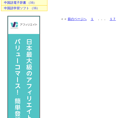
中国語電子辞書 （16）
中国語学習ソフト （16）
＜＜
前のページへ
１
．．．
１７