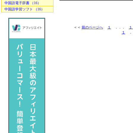
中国語電子辞書 （16）
中国語学習ソフト （16）
＜＜
前のページへ
１
．．．
１
１
．