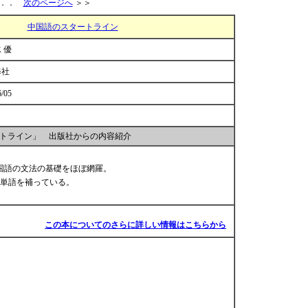
．．
次のページへ
＞＞
中国語のスタートライン
 優
修社
6/05
トライン」 出版社からの内容紹介
国語の文法の基礎をほぼ網羅。
単語を補っている。
この本についてのさらに詳しい情報はこちらから