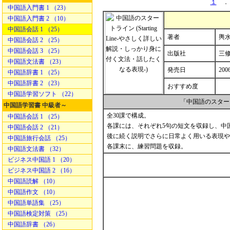
１
．
中国語入門書 1 （23）
中国語入門書 2 （10）
中国語会話 1 （25）
著者
輿水
中国語会話 2 （25）
中国語会話 3 （25）
出版社
三
中国語文法書 （23）
発売日
200
中国語辞書 1 （25）
中国語辞書 2 （23）
おすすめ度
中国語学習ソフト （22）
「中国語のスター
中国語学習書 中級者～
全30課で構成。
中国語会話 1 （25）
各課には、それぞれ5句の短文を収録し、中
中国語会話 2 （21）
後に続く説明でさらに日常よく用いる表現や
中国語旅行会話 （25）
各課末に、練習問題を収録。
中国語文法書 （32）
ビジネス中国語 1 （20）
ビジネス中国語 2 （16）
中国語読解 （10）
中国語作文 （10）
中国語単語集 （25）
中国語検定対策 （25）
中国語辞書 （26）