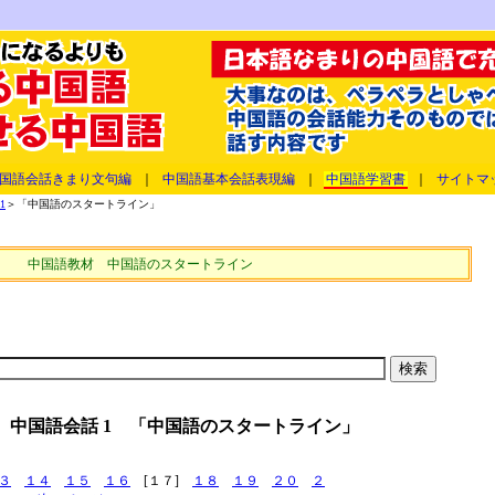
国語会話きまり文句編
｜
中国語基本会話表現編
｜
中国語学習書
｜
サイトマ
1
＞「中国語のスタートライン」
中国語教材 中国語のスタートライン
 中国語会話 1 「中国語のスタートライン」
３
１４
１５
１６
[１７]
１８
１９
２０
２