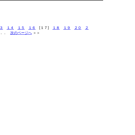
３
１４
１５
１６
[１７]
１８
１９
２０
２
．．
次のページへ
＞＞