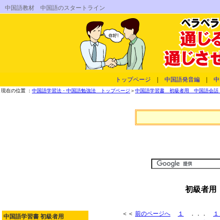
中国語教材 中国語のスタートライン
トップページ
｜
中国語発音編
｜
中
現在の位置 ：
中国語学習法・中国語勉強法 トップページ
＞
中国語学習書 初級者用 中国語会話 
初級者用
＜＜
前のページへ
１
．．．
１
中国語学習書 初級者用