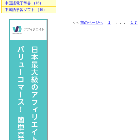
中国語電子辞書 （16）
中国語学習ソフト （16）
＜＜
前のページへ
１
．．．
１７