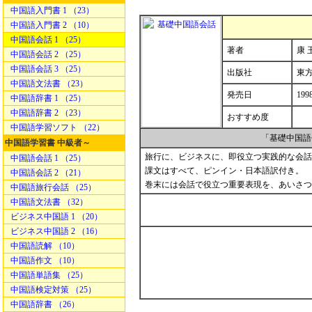
中国語入門書 1 （23）
中国語入門書 2 （10）
中国語会話 1 （25）
著者
康 
中国語会話 2 （25）
中国語会話 3 （25）
出版社
東
中国語文法書 （23）
発売日
199
中国語辞書 1 （25）
中国語辞書 2 （23）
おすすめ度
中国語学習ソフト （22）
「基礎中国語
中国語学習書 中級者～
旅行に、ビジネスに、即役立つ実践的な会話
中国語会話 1 （25）
課文はすべて、ピンイン・日本語訳付き。
中国語会話 2 （21）
巻末には会話で役立つ重要表現を、あいさつ
中国語旅行会話 （25）
中国語文法書 （32）
ビジネス中国語 1 （20）
ビジネス中国語 2 （16）
中国語読解 （10）
中国語作文 （10）
中国語単語集 （25）
中国語検定対策 （25）
中国語辞書 （26）