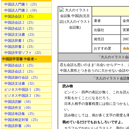
中国語入門書 1 （23）
中国語入門書 2 （10）
中国語会話 1 （25）
著者
金井
中国語会話 2 （25）
中国語会話 3 （25）
出版社
実
中国語文法書 （23）
発売日
200
中国語辞書 1 （25）
中国語辞書 2 （23）
おすすめ度
中国語学習ソフト （22）
「大人のイラスト会
中国語学習書 中級者～
恋も会話も思いのまま! 出会いからデート
中国語会話 1 （25）
中国人異性とつき合うのに欠かせない会話や
中国語会話 2 （21）
中国語旅行会話 （25）
「大人のイラスト会話
中国語文法書 （32）
読み物
ビジネス中国語 1 （20）
ピンイン・四声の表記が無く、これを読
ビジネス中国語 2 （16）
大恥をかくことになるだろう。
中国語読解 （10）
日本人相手の薀蓄程度には役に立つかも
中国語作文 （10）
い。
中国語単語集 （25）
読み物としては、画が多く文字の密度も
中国語検定対策 （25）
眺めているだけでもおもしろいですよ。
中国語辞書 （26）
カラフルでかわいいイラストと、面白い