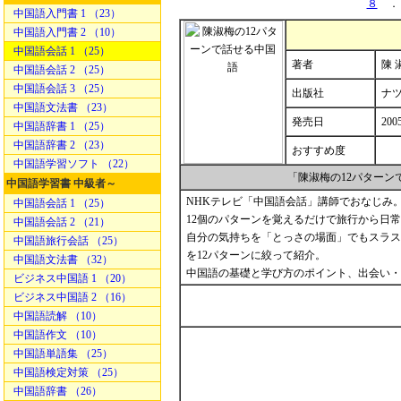
８
．
中国語入門書 1 （23）
中国語入門書 2 （10）
中国語会話 1 （25）
著者
陳 
中国語会話 2 （25）
中国語会話 3 （25）
出版社
ナ
中国語文法書 （23）
発売日
200
中国語辞書 1 （25）
中国語辞書 2 （23）
おすすめ度
中国語学習ソフト （22）
「陳淑梅の12パター
中国語学習書 中級者～
NHKテレビ「中国語会話」講師でおなじみ
中国語会話 1 （25）
12個のパターンを覚えるだけで旅行から日
中国語会話 2 （21）
自分の気持ちを「とっさの場面」でもスラス
中国語旅行会話 （25）
を12パターンに絞って紹介。
中国語文法書 （32）
中国語の基礎と学び方のポイント、出会い・
ビジネス中国語 1 （20）
ビジネス中国語 2 （16）
中国語読解 （10）
中国語作文 （10）
中国語単語集 （25）
中国語検定対策 （25）
中国語辞書 （26）