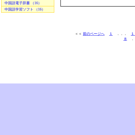
中国語電子辞書 （16）
中国語学習ソフト （16）
＜＜
前のページへ
１
．．．
１
８
．