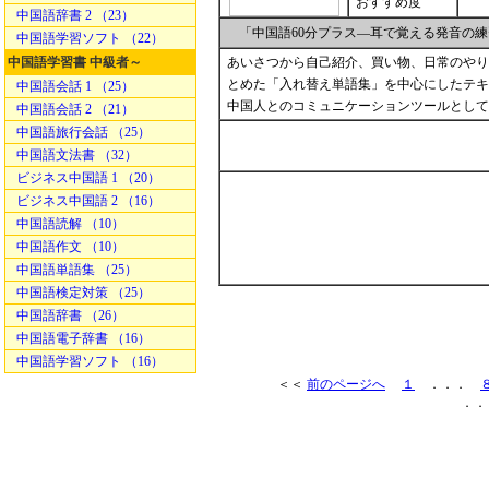
おすすめ度
中国語辞書 2 （23）
「中国語60分プラス―耳で覚える発音の
中国語学習ソフト （22）
中国語学習書 中級者～
あいさつから自己紹介、買い物、日常のやり
とめた「入れ替え単語集」を中心にしたテキ
中国語会話 1 （25）
中国人とのコミュニケーションツールとして
中国語会話 2 （21）
中国語旅行会話 （25）
中国語文法書 （32）
ビジネス中国語 1 （20）
ビジネス中国語 2 （16）
中国語読解 （10）
中国語作文 （10）
中国語単語集 （25）
中国語検定対策 （25）
中国語辞書 （26）
中国語電子辞書 （16）
中国語学習ソフト （16）
＜＜
前のページへ
１
．．．
．