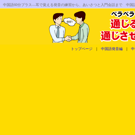
中国語60分プラス―耳で覚える発音の練習から、あいさつと入門会話まで 中国
トップページ
｜
中国語発音編
｜
中