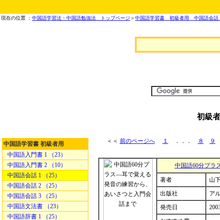
現在の位置 ：
中国語学習法・中国語勉強法 トップページ
＞
中国語学習書 初級者用 中国語会話 
初級者
＜＜
前のページへ
１
．．．
８
９
中国語学習書 初級者用
中国語入門書 1 （23）
中国語入門書 2 （10）
中国語60分プ
中国語会話 1 （25）
著者
山下
中国語会話 2 （25）
出版社
ア
中国語会話 3 （25）
中国語文法書 （23）
発売日
200
中国語辞書 1 （25）