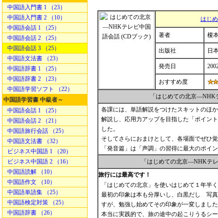
中国語入門書 1 （23）
中国語入門書 2 （10）
はじめ
中国語会話 1 （25）
著者
榎本
中国語会話 2 （25）
中国語会話 3 （25）
出版社
日
中国語文法書 （23）
発売日
200
中国語辞書 1 （25）
中国語辞書 2 （23）
おすすめ度
中国語学習ソフト （22）
「はじめての北京―NH
中国語学習書 中級者～
各課には、単語解説をつけたスキットのほか
中国語会話 1 （25）
解説し、応用力アップを目指した「ポイント
中国語会話 2 （21）
した。
中国語旅行会話 （25）
そしてさらにおまけとして、各場面でぜひ覚
中国語文法書 （32）
「発音篇」は「声調」の習得に最大のポイン
ビジネス中国語 1 （20）
ビジネス中国語 2 （16）
「はじめての北京―NHKテ
中国語読解 （10）
旅行には最高です！
中国語作文 （10）
「はじめての北京」を使いはじめて１年半
中国語単語集 （25）
最初の印象は本も分厚いし、白黒だし 写真
中国語検定対策 （25）
すが、勉強し始めてその印象が一変しまし
中国語辞書 （26）
本当に実践的で、旅の途中の起こりうるシー