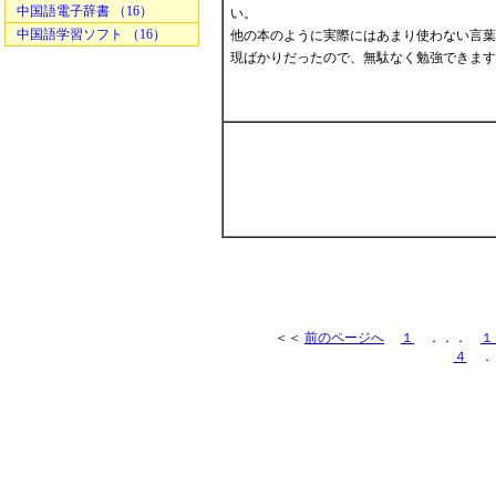
中国語電子辞書 （16）
い。
中国語学習ソフト （16）
他の本のように実際にはあまり使わない言葉
現ばかりだったので、無駄なく勉強できま
＜＜
前のページへ
１
．．．
１
４
．