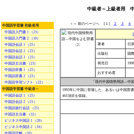
中級者～上級者用 
＜＜ 前のページへ [１]
２
３
４
中国語学習書 初級者用
中国語入門書 1 （23）
中国語入門書 2 （10）
著者
日原 
中国語会話 1 （25）
中国語会話 2 （25）
出版社
国
中国語会話 3 （25）
発売日
199
中国語文法書 （23）
中国語辞書 1 （25）
おすすめ度
中国語辞書 2 （23）
「現代中国情勢用語―中国
中国語学習ソフト （22）
中国語学習書 中級者～
1993年に中国に登場した、あるいは中国
中国語会話 1 （25）
461項目を収録。
中国語会話 2 （21）
中国語旅行会話 （25）
中国語文法書 （32）
ビジネス中国語 1 （20）
ビジネス中国語 2 （16）
中国語読解 （10）