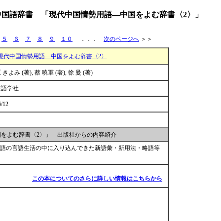
中国語辞書 「現代中国情勢用語―中国をよむ辞書〈2〉」
５
６
７
８
９
１０
．．．
次のページへ
＞＞
現代中国情勢用語―中国をよむ辞書〈2〉
きよみ (著), 蔡 暁軍 (著), 徐 曼 (著)
際語学社
6/12
をよむ辞書〈2〉」 出版社からの内容紹介
普通語の言語生活の中に入り込んできた新語彙・新用法・略語等
この本についてのさらに詳しい情報はこちらから