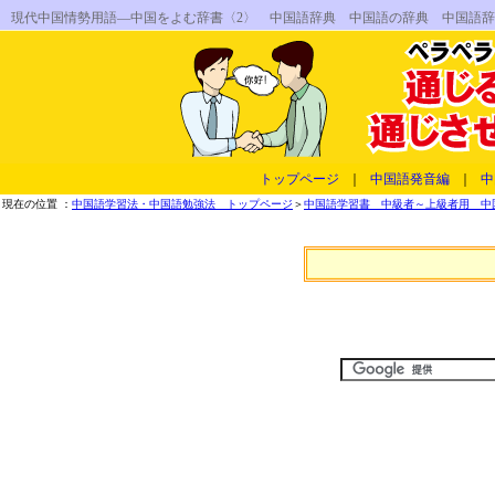
現代中国情勢用語―中国をよむ辞書〈2〉 中国語辞典 中国語の辞典 中国語
トップページ
｜
中国語発音編
｜
中
現在の位置 ：
中国語学習法・中国語勉強法 トップページ
＞
中国語学習書 中級者～上級者用 中