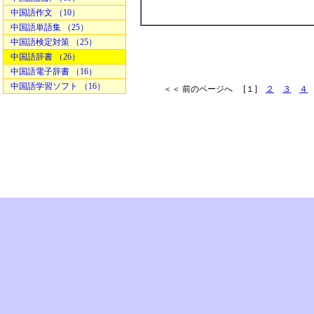
中国語作文 （10）
中国語単語集 （25）
中国語検定対策 （25）
中国語辞書 （26）
中国語電子辞書 （16）
中国語学習ソフト （16）
＜＜ 前のページへ [１]
２
３
４