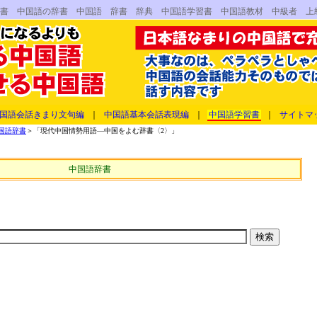
辞書 中国語の辞書 中国語 辞書 辞典 中国語学習書 中国語教材 中級者 上
国語会話きまり文句編
｜
中国語基本会話表現編
｜
中国語学習書
｜
サイトマ
国語辞書
＞「現代中国情勢用語―中国をよむ辞書〈2〉」
中国語辞書