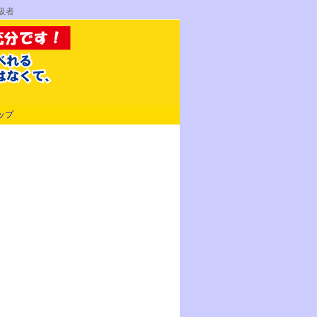
級者
ップ