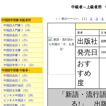
中級者～上級者用 
＜＜ 前のページへ [１]
２
３
４
中国語学習書 初級者用
中国語入門書 1 （23）
中国語入門書 2 （10）
著者
文 彬
中国語会話 1 （25）
出版社
中国語会話 2 （25）
国
中国語会話 3 （25）
中国語文法書 （23）
発売日
200
中国語辞書 1 （25）
中国語辞書 2 （23）
おす
中国語学習ソフト （22）
中国語学習書 中級者～
すめ
中国語会話 1 （25）
中国語会話 2 （21）
度
中国語旅行会話 （25）
中国語文法書 （32）
「新語・流行
ビジネス中国語 1 （20）
ビジネス中国語 2 （16）
る!」 出
中国語読解 （10）