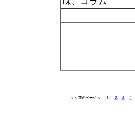
味、コラム
＜＜ 前のページへ [１]
２
３
４