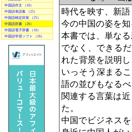
中国語作文 （10）
時代を映す、新語
中国語単語集 （25）
中国語検定対策 （25）
今の中国の姿を知
中国語辞書 （26）
中国語電子辞書 （16）
本書では、単なる
中国語学習ソフト （16）
でなく、できるだ
れた背景を説明し
いっそう深まるこ
語の並びもなるべ
関連する言葉は近
た。
中国でビジネスを