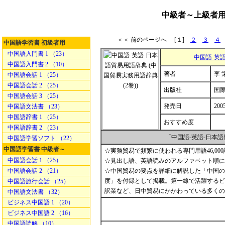
中級者～上級者用
＜＜ 前のページへ [１]
２
３
４
中国語学習書 初級者用
中国語入門書 1 （23）
中国語-英語
中国語入門書 2 （10）
著者
李 
中国語会話 1 （25）
中国語会話 2 （25）
出版社
国
中国語会話 3 （25）
発売日
200
中国語文法書 （23）
中国語辞書 1 （25）
おすすめ度
中国語辞書 2 （23）
「中国語-英語-日本
中国語学習ソフト （22）
中国語学習書 中級者～
☆実務貿易で頻繁に使われる専門用語46,00
中国語会話 1 （25）
☆見出し語、英語読みのアルファベット順に
中国語会話 2 （21）
☆中国貿易の要点を詳細に解説した「中国の
度」を付録として掲載。第一線で活躍するビ
中国語旅行会話 （25）
訳業など、日中貿易にかかわっている多くの
中国語文法書 （32）
ビジネス中国語 1 （20）
ビジネス中国語 2 （16）
中国語読解 （10）