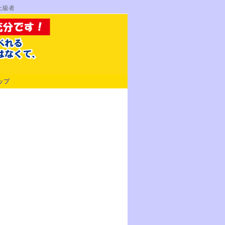
上級者
ップ