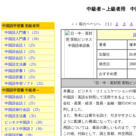
中級者～上級者用 中
＜＜ 前のページへ [１]
２
３
４
中国語学習書 初級者用
中国語入門書 1 （23）
中国語入門書 2 （10）
著者
塚本
中国語会話 1 （25）
中国語会話 2 （25）
出版社
白
中国語会話 3 （25）
発売日
200
中国語文法書 （23）
中国語辞書 1 （25）
おすすめ度
中国語辞書 2 （23）
「日・中・英対照 実戦ビ
中国語学習ソフト （22）
中国語学習書 中級者～
本書は、ビジネス・コミュニケーションの場
中国語会話 1 （25）
中国語・英語を対照して活用できるようにし
中国語会話 2 （21）
会社・産業・経済・貿易・金融・随行の6つ
列しました。
中国語旅行会話 （25）
また、巻末には索引を設け、引きやすさにも
中国語文法書 （32）
ように配慮した構成になっています。
ビジネス中国語 1 （20）
用語については、最近の新しいものまで、で
ビジネス中国語 2 （16）
この他、付録として、国と首都、外交用語、
中国語読解 （10）