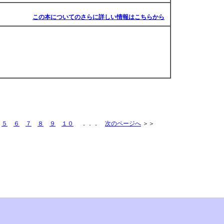
この本についてのさらに詳しい情報はこちらから
５
６
７
８
９
１０
．．．
次のページへ
＞＞