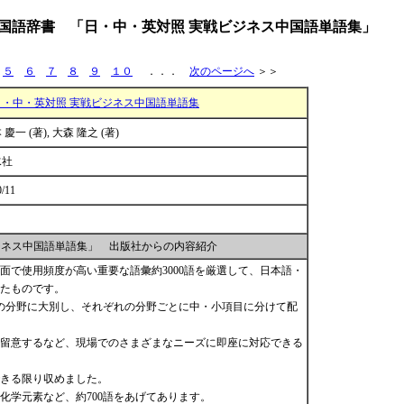
国語辞書 「日・中・英対照 実戦ビジネス中国語単語集」
５
６
７
８
９
１０
．．．
次のページへ
＞＞
日・中・英対照 実戦ビジネス中国語単語集
 慶一 (著), 大森 隆之 (著)
水社
0/11
ジネス中国語単語集」 出版社からの内容紹介
面で使用頻度が高い重要な語彙約3000語を厳選して、日本語・
たものです。
の分野に大別し、それぞれの分野ごとに中・小項目に分けて配
留意するなど、現場でのさまざまなニーズに即座に対応できる
きる限り収めました。
化学元素など、約700語をあげてあります。