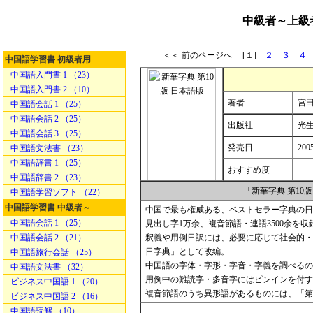
中級者～上級
＜＜ 前のページへ [１]
２
３
４
中国語学習書 初級者用
中国語入門書 1 （23）
中国語入門書 2 （10）
著者
宮田
中国語会話 1 （25）
中国語会話 2 （25）
出版社
光
中国語会話 3 （25）
発売日
200
中国語文法書 （23）
中国語辞書 1 （25）
おすすめ度
中国語辞書 2 （23）
「新華字典 第10
中国語学習ソフト （22）
中国語学習書 中級者～
中国で最も権威ある、ベストセラー字典の日
中国語会話 1 （25）
見出し字1万余、複音節語・連語3500余を収
中国語会話 2 （21）
釈義や用例日訳には、必要に応じて社会的・
日字典」として改編。
中国語旅行会話 （25）
中国語の字体・字形・字音・字義を調べるの
中国語文法書 （32）
用例中の難読字・多音字にはピンインを付す
ビジネス中国語 1 （20）
複音節語のうち異形語があるものには、「第
ビジネス中国語 2 （16）
中国語読解 （10）