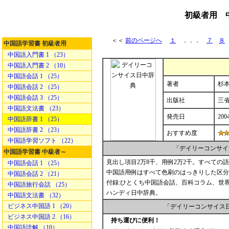
初級者用 
＜＜
前のページへ
１
．．．
７
８
中国語学習書 初級者用
中国語入門書 1 （23）
中国語入門書 2 （10）
中国語会話 1 （25）
著者
杉本
中国語会話 2 （25）
中国語会話 3 （25）
出版社
三
中国語文法書 （23）
発売日
200
中国語辞書 1 （25）
中国語辞書 2 （23）
おすすめ度
中国語学習ソフト （22）
「デイリーコンサイ
中国語学習書 中級者～
見出し項目2万8千、用例2万2千。すべての
中国語会話 1 （25）
中国語用例はすべて色刷のはっきりした区分
中国語会話 2 （21）
付録:ひとくち中国語会話、百科コラム、世
中国語旅行会話 （25）
ハンディ日中辞典。
中国語文法書 （32）
ビジネス中国語 1 （20）
「デイリーコンサイス
ビジネス中国語 2 （16）
持ち運びに便利！
中国語読解 （10）