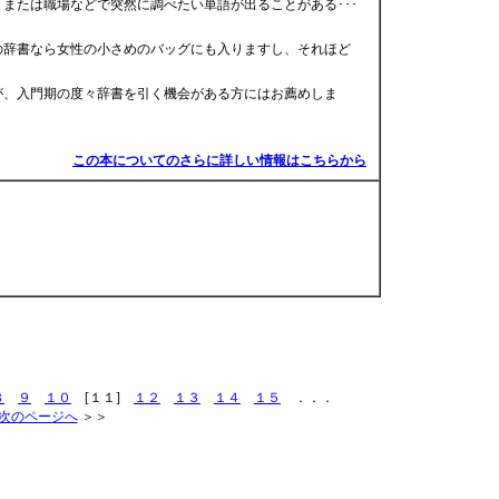
または職場などで突然に調べたい単語が出ることがある･･･
の辞書なら女性の小さめのバッグにも入りますし、それほど
が、入門期の度々辞書を引く機会がある方にはお薦めしま
この本についてのさらに詳しい情報はこちらから
８
９
１０
[１１]
１２
１３
１４
１５
．．．
次のページへ
＞＞