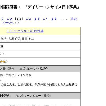
中国語辞書 1 「デイリーコンサイス日中辞典」
９
１０
[１１]
１２
１３
１４
１５
．．．
次の
ページへ
＞＞
デイリーコンサイス日中辞典
 達夫, 古屋 昭弘, 牧田 英二
省堂
4/12
ス日中辞典」 出版社からの内容紹介
語義・用例にピンイン付き。
。
界の主な人名、世界の国名。現代中国を的確にとらえた最新の
日中辞典」 カスタマーレビュー（抜粋）