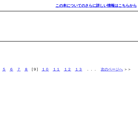
この本についてのさらに詳しい情報はこちらから
．
５
６
７
８
[９]
１０
１１
１２
１３
．．．
次のページへ
＞＞