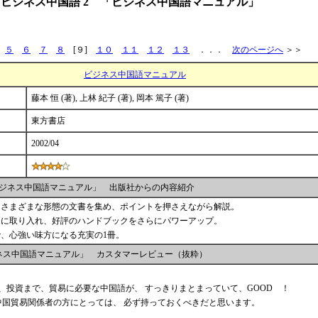
ビジネス中国語 2 「ビジネス中国語マニュアル」
．
５
６
７
８
[９]
１０
１１
１２
１３
．．．
次のページへ
＞＞
ビジネス中国語マニュアル
藤本 恒 (著), 上林 紀子 (著), 岡本 篤子 (著)
東方書店
2002/04
ジネス中国語マニュアル」 出版社からの内容紹介
、さまざまな形態の文書を集め、ポイントを押さえながら解説。
たに取り入れ、好評のハンドブックをさらにパワーアップ。
、心強い味方になる充実の1冊。
ネス中国語マニュアル」 カスタマーレビュー（抜粋）
約、投資まで、貿易に必要な中国語が、 すっきりまとまっていて、GOOD ！
国貿易関係者の方にとっては、 必ず持っておくべきだと思います。