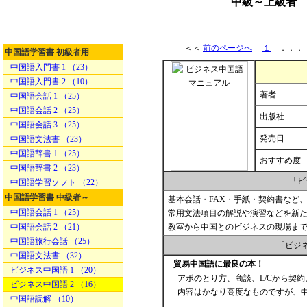
中級～上級者 
＜＜
前のページへ
１
．．
中国語学習書 初級者用
中国語入門書 1 （23）
中国語入門書 2 （10）
著者
中国語会話 1 （25）
中国語会話 2 （25）
出版社
中国語会話 3 （25）
発売日
中国語文法書 （23）
中国語辞書 1 （25）
おすすめ度
中国語辞書 2 （23）
「ビ
中国語学習ソフト （22）
中国語学習書 中級者～
基本会話・FAX・手紙・契約書など
中国語会話 1 （25）
常用文法項目の解説や演習などを新
中国語会話 2 （21）
教室から中国とのビジネスの現場まで
中国語旅行会話 （25）
「ビジ
中国語文法書 （32）
貿易中国語に最良の本！
ビジネス中国語 1 （20）
アポのとり方、商談、L/Cから契
ビジネス中国語 2 （16）
内容はかなり高度なものですが、中
中国語読解 （10）