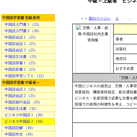
中級～上級者 ビジネ
中国語学習書 初級者用
＜＜
前のページへ
１
．．
中国語入門書 1 （23）
中国語入門書 2 （10）
中国語会話 1 （25）
著者
中国語会話 2 （25）
出版社
中国語会話 3 （25）
中国語文法書 （23）
発売日
中国語辞書 1 （25）
おすすめ度
中国語辞書 2 （23）
中国語学習ソフト （22）
「労務・人
中国語学習書 中級者～
中国ビジネスの成否は、労務・人事管
中国語会話 1 （25）
就業規則、機密保持規定、処分通知書
中国語会話 2 （21）
ビジネス・生産現場で必要な文書を網
中国語旅行会話 （25）
現場での使用の利便性を考え、コピー
中国語文法書 （32）
ビジネス中国語 1 （20）
ビジネス中国語 2 （16）
中国語読解 （10）
中国語作文 （10）