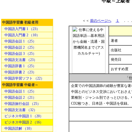
中級～上級者
＜＜
前のページへ
１
．．
中国語学習書 初級者用
中国語入門書 1 （23）
中国語入門書 2 （10）
著者
中国語会話 1 （25）
中国語会話 2 （25）
出版社
中国語会話 3 （25）
発売日
中国語文法書 （23）
中国語辞書 1 （25）
おすすめ度
中国語辞書 2 （23）
「
中国語学習ソフト （22）
中国語学習書 中級者～
企業での中国語講師の経験が豊富な著
中国語会話 1 （25）
中国とのビジネス交渉においておさえ
中国語会話 2 （21）
業種別・ジャンル別でさっとひける。
CD2枚つき、日本語・中国語を収録。
中国語旅行会話 （25）
中国語文法書 （32）
ビジネス中国語 1 （20）
ビジネス中国語 2 （16）
中国語読解 （10）