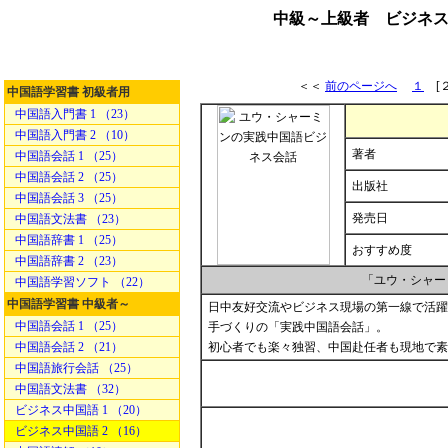
中級～上級者 ビジネス
＜＜
前のページへ
１
[
中国語学習書 初級者用
中国語入門書 1 （23）
中国語入門書 2 （10）
著者
中国語会話 1 （25）
中国語会話 2 （25）
出版社
中国語会話 3 （25）
発売日
中国語文法書 （23）
中国語辞書 1 （25）
おすすめ度
中国語辞書 2 （23）
「ユウ・シャー
中国語学習ソフト （22）
中国語学習書 中級者～
日中友好交流やビジネス現場の第一線で活躍
中国語会話 1 （25）
手づくりの「実践中国語会話」。
中国語会話 2 （21）
初心者でも楽々独習、中国赴任者も現地で素
中国語旅行会話 （25）
中国語文法書 （32）
ビジネス中国語 1 （20）
ビジネス中国語 2 （16）