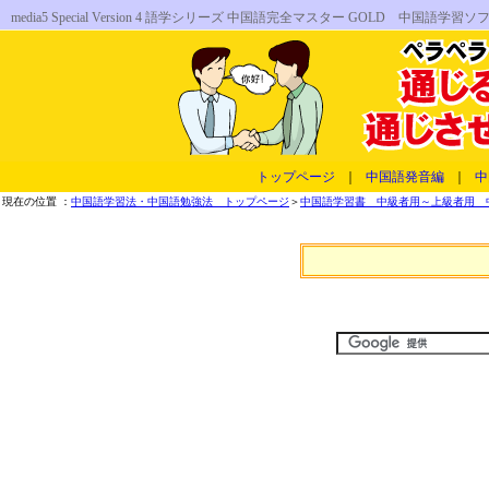
media5 Special Version 4 語学シリーズ 中国語完全マスター GOL
トップページ
｜
中国語発音編
｜
中
現在の位置 ：
中国語学習法・中国語勉強法 トップページ
＞
中国語学習書 中級者用～上級者用 中