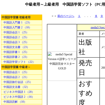
中級者用～上級者用 中国語学習ソフト（PC用、iPod用
＜＜
前のページへ
１
．．．
８
９
中国語学習書 初級者用
中国語入門書 1 （23）
中国語入門書 2 （10）
media5 S
中国語会話 1 （25）
著者
メ
中国語会話 2 （25）
出版
中国語会話 3 （25）
中国語文法書 （23）
メ
社
中国語辞書 1 （25）
中国語辞書 2 （23）
発売
中国語学習ソフト （22）
中国語学習書 中級者～
20
日
中国語会話 1 （25）
中国語会話 2 （21）
おす
中国語旅行会話 （25）
中国語文法書 （32）
すめ
ビジネス中国語 1 （20）
ビジネス中国語 2 （16）
度
中国語読解 （10）