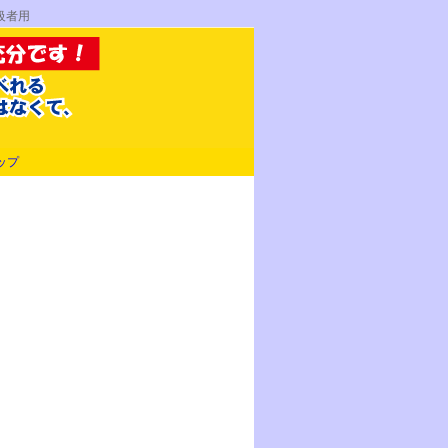
級者用
ップ