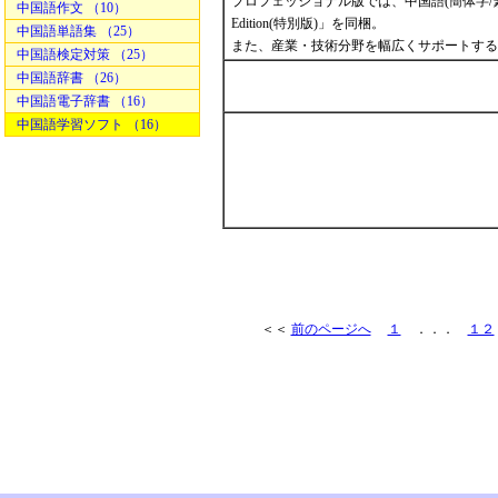
プロフェッショナル版では、中国語(簡体字/繁体字)
中国語作文 （10）
Edition(特別版)」を同梱。
中国語単語集 （25）
また、産業・技術分野を幅広くサポートする「
中国語検定対策 （25）
中国語辞書 （26）
中国語電子辞書 （16）
中国語学習ソフト （16）
＜＜
前のページへ
１
．．．
１２