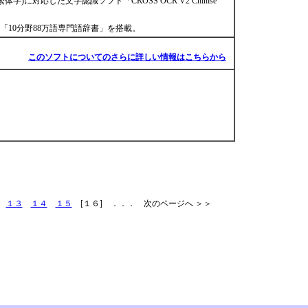
に対応した文字認識ソフト「CROSS OCR V2 Chinise
10分野88万語専門語辞書」を搭載。
このソフトについてのさらに詳しい情報はこちらから
１３
１４
１５
[１６] ．．． 次のページへ ＞＞