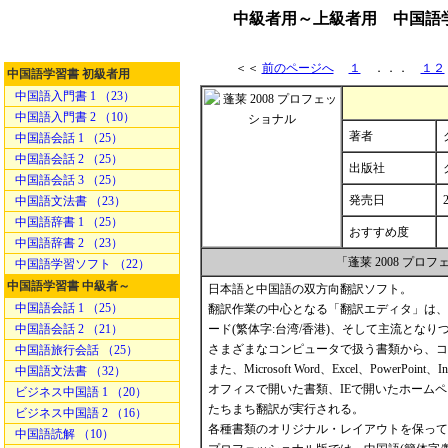
中級者用～上級者用 中国語学習
＜＜
前のページへ
１
．．．
１２
中国語学習書 初級者用
中国語入門書 1 （23）
中国語入門書 2 （10）
著者
中国語会話 1 （25）
中国語会話 2 （25）
出版社
中国語会話 3 （25）
発売日
中国語文法書 （23）
中国語辞書 1 （25）
おすすめ度
中国語辞書 2 （23）
「蓬莱 2008 プ
中国語学習ソフト （22）
中国語学習書 中級者～
日本語と中国語の双方向翻訳ソフト。
中国語会話 1 （25）
翻訳作業の中心となる「翻訳エディタ」は、中国
中国語会話 2 （21）
ード(繁体字:台湾/香港)、そして主流とな
さまざまなコンピュータで扱う書類から、コ
中国語旅行会話 （25）
また、Microsoft Word、Excel、PowerP
中国語文法書 （32）
オフィスで開いた書類、IEで開いたホーム
ビジネス中国語 1 （20）
たちまち翻訳が実行される。
ビジネス中国語 2 （16）
各種書類のオリジナル・レイアウトを保って
中国語読解 （10）