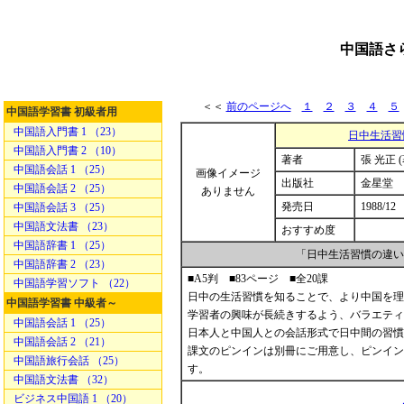
中国語さ
＜＜
前のページへ
１
２
３
４
５
中国語学習書 初級者用
中国語入門書 1 （23）
日中生活習
中国語入門書 2 （10）
著者
張 光正 (
中国語会話 1 （25）
画像イメージ
出版社
金星堂
中国語会話 2 （25）
ありません
発売日
1988/12
中国語会話 3 （25）
中国語文法書 （23）
おすすめ度
中国語辞書 1 （25）
「日中生活習慣の違い
中国語辞書 2 （23）
■A5判 ■83ページ ■全20課
中国語学習ソフト （22）
日中の生活習慣を知ることで、より中国を理
中国語学習書 中級者～
学習者の興味が長続きするよう、バラエティ
中国語会話 1 （25）
日本人と中国人との会話形式で日中間の習慣
中国語会話 2 （21）
課文のピンインは別冊にご用意し、ピンイン
中国語旅行会話 （25）
す。
中国語文法書 （32）
ビジネス中国語 1 （20）