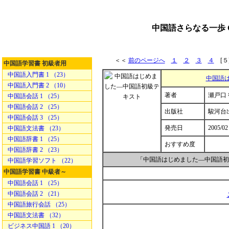
中国語さらなる一歩
＜＜
前のページへ
１
２
３
４
[５
中国語学習書 初級者用
中国語入門書 1 （23）
中国語
中国語入門書 2 （10）
著者
瀬戸口 
中国語会話 1 （25）
中国語会話 2 （25）
出版社
駿河台
中国語会話 3 （25）
発売日
2005/02
中国語文法書 （23）
中国語辞書 1 （25）
おすすめ度
中国語辞書 2 （23）
「中国語はじめました―中国語初
中国語学習ソフト （22）
中国語学習書 中級者～
中国語会話 1 （25）
中国語会話 2 （21）
中国語旅行会話 （25）
中国語文法書 （32）
ビジネス中国語 1 （20）