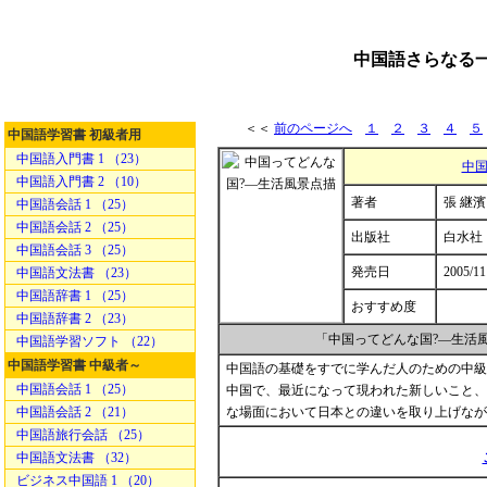
中国語さらなる一
＜＜
前のページへ
１
２
３
４
５
中国語学習書 初級者用
中国語入門書 1 （23）
中国
中国語入門書 2 （10）
著者
張 継濱 
中国語会話 1 （25）
中国語会話 2 （25）
出版社
白水社
中国語会話 3 （25）
発売日
2005/11
中国語文法書 （23）
中国語辞書 1 （25）
おすすめ度
中国語辞書 2 （23）
「中国ってどんな国?―生活
中国語学習ソフト （22）
中国語学習書 中級者～
中国語の基礎をすでに学んだ人のための中級
中国語会話 1 （25）
中国で、最近になって現われた新しいこと、
中国語会話 2 （21）
な場面において日本との違いを取り上げなが
中国語旅行会話 （25）
中国語文法書 （32）
ビジネス中国語 1 （20）