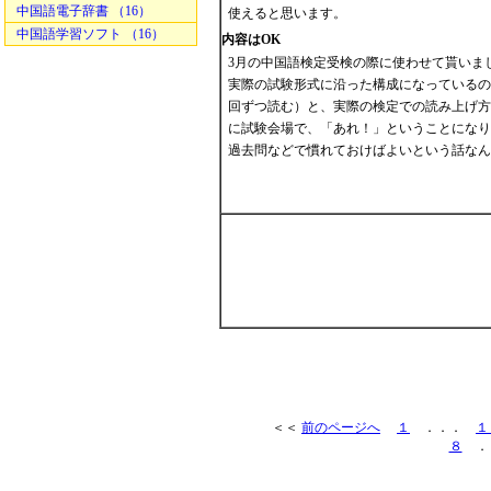
中国語電子辞書 （16）
使えると思います。
中国語学習ソフト （16）
内容はOK
3月の中国語検定受検の際に使わせて貰いま
実際の試験形式に沿った構成になっているの
回ずつ読む）と、実際の検定での読み上げ方
に試験会場で、「あれ！」ということになり
過去問などで慣れておけばよいという話なん
＜＜
前のページへ
１
．．．
１
８
．