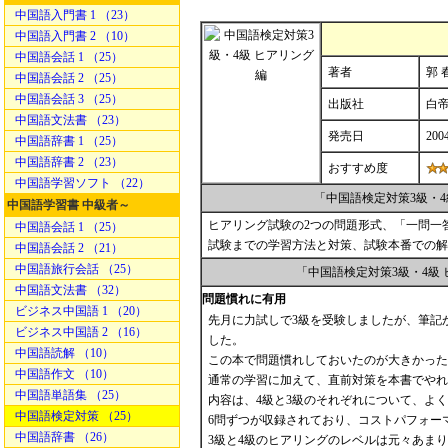
中国語入門書 1 （23）
中国語入門書 2 （10）
中国語会話 1 （25）
著者
郭 春
中国語会話 2 （25）
中国語会話 3 （25）
出版社
白
中国語文法書 （23）
発売日
200
中国語辞書 1 （25）
中国語辞書 2 （23）
おすすめ度
中国語学習ソフト （22）
「中国語検定対策3級・
中国語学習書 中級者～
ヒアリング試験の2つの問題形式、「一問一
中国語会話 1 （25）
試験までの学習方法と対策、試験本番での解
中国語会話 2 （21）
中国語旅行会話 （25）
「中国語検定対策3級・4級
中国語文法書 （32）
問題慣れに有用
ビジネス中国語 1 （20）
先月に力試しで3級を受験しましたが、筆記
ビジネス中国語 2 （16）
した。
中国語読解 （10）
この本で問題慣れしておいたのが大きかった
中国語作文 （10）
通常の学習に加えて、直前対策を本書でやれ
中国語単語集 （25）
内容は、4級と3級のそれぞれについて、よく
中国語検定対策 （25）
6問ずつが収録されており、コストパフォー
中国語辞書 （26）
3級と4級のヒアリングのレベルは元々あま