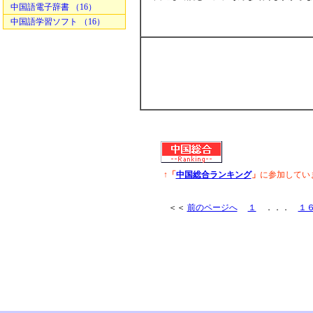
中国語電子辞書 （16）
中国語学習ソフト （16）
↑「
中国総合ランキング
」
に参加してい
＜＜
前のページへ
１
．．．
１