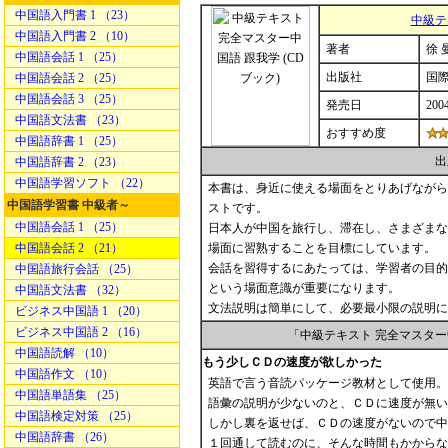
中国語入門書 1 （23）
中級テ
中国語入門書 2 （10）
著者
徐 
中国語会話 1 （25）
出版社
国
中国語会話 2 （25）
中国語会話 3 （25）
発売日
200
中国語文法書 （23）
おすすめ度
中国語辞書 1 （25）
出
中国語辞書 2 （23）
中国語学習ソフト （22）
本書は、身近に使える場面をとりあげながら
中国語学習書 中級者～
ストです。
中国語会話 1 （25）
日本人が中国を旅行し、滞在し、さまざまな
中国語会話 2 （21）
場面に習熟することを目標にしています。
会話を習得するにあたっては、学習者の目的
中国語旅行会話 （25）
という場面意識が重要になります。
中国語文法書 （32）
文法説明は簡単にして、必要最小限の説明に
ビジネス中国語 1 （20）
ビジネス中国語 2 （16）
「中級テキスト 完全マスタ
中国語読解 （10）
もう少しＣＤの速度が欲しかった
中国語作文 （10）
英語で言う音読パッケージ教材として使用。
中国語単語集 （25）
語彙の説明が少ないのと、ＣＤに速度が無い
中国語検定対策 （25）
しかし裏を返せば、ＣＤの速度がないので中
中国語辞書 （26）
１回通して読むのに、そんな時間もかからな