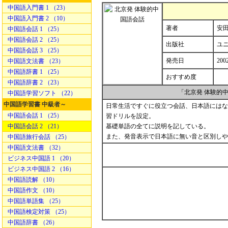
中国語入門書 1 （23）
中国語入門書 2 （10）
著者
安田
中国語会話 1 （25）
中国語会話 2 （25）
出版社
ユ
中国語会話 3 （25）
発売日
200
中国語文法書 （23）
中国語辞書 1 （25）
おすすめ度
中国語辞書 2 （23）
「北京発 体験的
中国語学習ソフト （22）
中国語学習書 中級者～
日常生活ですぐに役立つ会話、日本語にはな
中国語会話 1 （25）
習ドリルを設定。
中国語会話 2 （21）
基礎単語の全てに説明を記している。
また、発音表示で日本語に無い音と区別しや
中国語旅行会話 （25）
中国語文法書 （32）
ビジネス中国語 1 （20）
ビジネス中国語 2 （16）
中国語読解 （10）
中国語作文 （10）
中国語単語集 （25）
中国語検定対策 （25）
中国語辞書 （26）