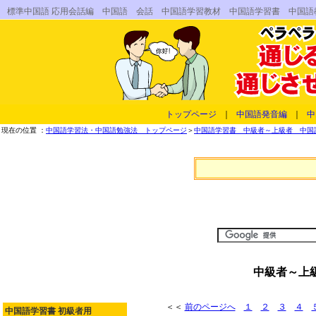
標準中国語 応用会話編 中国語 会話 中国語学習教材 中国語学習書 中国
トップページ
｜
中国語発音編
｜
中
現在の位置 ：
中国語学習法・中国語勉強法 トップページ
＞
中国語学習書 中級者～上級者 中国語
中級者～上
＜＜
前のページへ
１
２
３
４
中国語学習書 初級者用