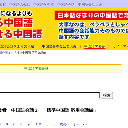
語教材 中国語の会話 中国語学習本 中国語会話 中国語会話上達
国語会話きまり文句編
｜
中国語基本会話表現編
｜
中国語学習書
｜
サイトマ
会話 2
＞「標準中国語 応用会話編」
中国語学習書籍
級者 中国語会話 2 「標準中国語 応用会話編」
５
６
７
８
[９]
１０
．．．
次のページへ
＞＞