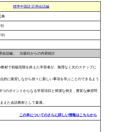
標準中国語 応用会話編
元春
帝社
7/01
応用会話編」 出版社からの内容紹介
の教材で初級段階を終えた学習者が、無理なく次のステップに
点的に復習しながら徐々に新しい事項を学ぶことのできるよう
8つのポイントからなる学習項目と簡潔な例文，豊富な練習問
踏まえた会話教材として最適。
この本についてのさらに詳しい情報はこちらから