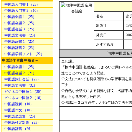
中国語入門書 1 （23）
中国語入門書 2 （10）
著者
曹 
中国語会話 1 （25）
中国語会話 2 （25）
出版社
白
中国語会話 3 （25）
発売日
200
中国語文法書 （23）
中国語辞書 1 （25）
おすすめ度
中国語辞書 2 （23）
「標準中国語 
中国語学習ソフト （22）
中国語学習書 中級者～
全10課.。
中国語会話 1 （25）
『標準中国語 基礎編』，あるいは同レベル
中国語会話 2 （21）
進むことのできるよう配慮。
◇文法についても初級段階での学習事項を重
中国語旅行会話 （25）
工夫。
中国語文法書 （32）
◇自然な会話文による新鮮な課文，各課平均
ビジネス中国語 1 （20）
題からなる充実した内容。
ビジネス中国語 2 （16）
◇各課2～３コマ通年，大学2年目の文法を
中国語読解 （10）
中国語作文 （10）
中国語単語集 （25）
中国語検定対策 （25）
中国語辞書 （26）