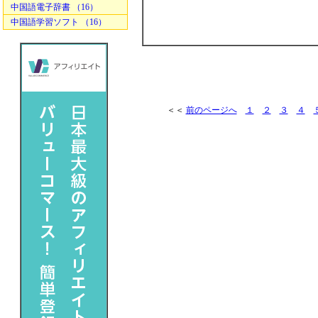
中国語電子辞書 （16）
中国語学習ソフト （16）
＜＜
前のページへ
１
２
３
４