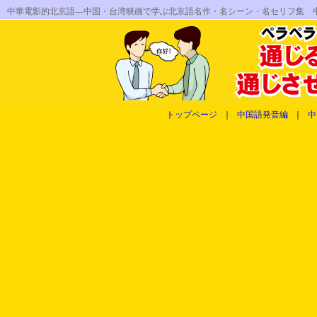
中華電影的北京語―中国・台湾映画で学ぶ北京語名作・名シーン・名セリフ集 
トップページ
｜
中国語発音編
｜
中