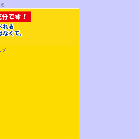
上達
ップ