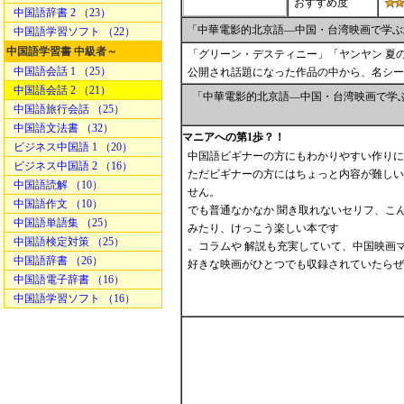
おすすめ度
中国語辞書 2 （23）
「中華電影的北京語―中国・台湾映画で学ぶ
中国語学習ソフト （22）
中国語学習書 中級者～
「グリーン・デスティニー」「ヤンヤン 夏の
中国語会話 1 （25）
公開され話題になった作品の中から、名シー
中国語会話 2 （21）
「中華電影的北京語―中国・台湾映画で学
中国語旅行会話 （25）
中国語文法書 （32）
マニアへの第1歩？！
ビジネス中国語 1 （20）
中国語ビギナーの方にもわかりやすい作りに
ビジネス中国語 2 （16）
ただビギナーの方にはちょっと内容が難しい
中国語読解 （10）
せん。
中国語作文 （10）
でも普通なかなか 聞き取れないセリフ、こ
中国語単語集 （25）
みたり、けっこう楽しい本です
中国語検定対策 （25）
。コラムや 解説も充実していて、中国映画
中国語辞書 （26）
好きな映画がひとつでも収録されていたらぜ
中国語電子辞書 （16）
中国語学習ソフト （16）