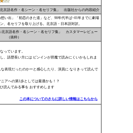
北京語名作・名シーン・名セリフ集」 出版社からの内容紹介
想い出」「初恋のきた道」など、90年代半ば~01年までに劇場
ン、名セリフを取り上げる。北京語・日本語対訳。
ぶ北京語名作・名シーン・名セリフ集」 カスタマーレビュー
（抜粋）
なっています。
し、語歴長い方には ピンインが邪魔で読みにくいかもしれま
んな表現だったのかーと感心したり、演員に なりきって読んで
マニアへの第1歩としては最適かも！？
ひ読んでみる事を おすすめします
この本についてのさらに詳しい情報はこちらから