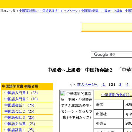
現在の位置 ：
中国語学習法・中国語勉強法 トップページ
＞
中国語学習書 中級者～上級者 中国語
中級者～上級者 中国語会話 2 「中
＜＜
前のページへ
１
[２]
３
４
中国語学習書 初級者用
中国語入門書 1 （23）
中華電影的北京語
中国語入門書 2 （10）
著者
水野
中国語会話 1 （25）
中国語会話 2 （25）
出版社
キ
中国語会話 3 （25）
発売日
200
中国語文法書 （23）
中国語辞書 1 （25）