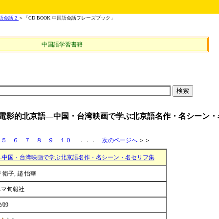
会話 2
＞「CD BOOK 中国語会話フレーズブック」
中国語学習書籍
華電影的北京語―中国・台湾映画で学ぶ北京語名作・名シーン・
５
６
７
８
９
１０
．．．
次のページへ
＞＞
―中国・台湾映画で学ぶ北京語名作・名シーン・名セリフ集
 衛子, 趙 怡華
ネマ旬報社
2/09