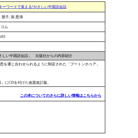
キーワードで覚える!やさしい中国語会話
 朋子, 張 恩濤
ニコム
5/03
さしい中国語会話」 出版社からの内容紹介
思を通じ合わせられるように制定された「プートンホゥア」
話」にCDを付けた改題改訂版。
この本についてのさらに詳しい情報はこちらから