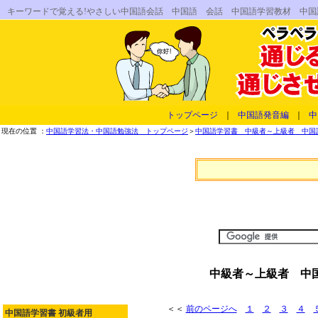
キーワードで覚える!やさしい中国語会話 中国語 会話 中国語学習教材 中
トップページ
｜
中国語発音編
｜
中
現在の位置 ：
中国語学習法・中国語勉強法 トップページ
＞
中国語学習書 中級者～上級者 中国語
中級者～上級者 中国
＜＜
前のページへ
１
２
３
４
中国語学習書 初級者用