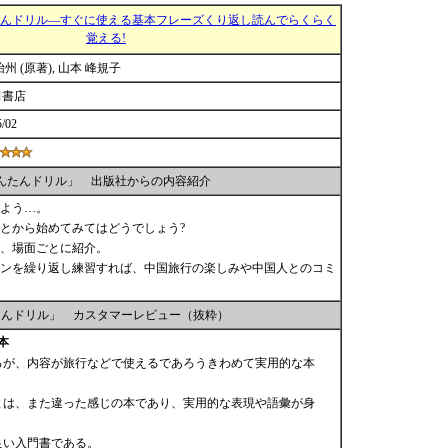
たんドリル―すぐに使える基本フレーズくり返し読んでらくらく
覚える!
怡州 (原著), 山本 峰規子
田書店
5/02
かんたんドリル」 出版社からの内容紹介
よう…。
とから始めてみてはどうでしょう?
、場面ごとに紹介。
ンを繰り返し練習すれば、中国旅行の楽しみや中国人とのコミ
たんドリル」 カスタマーレビュー（抜粋）
本
るが、内容が旅行などで使えるであろうきわめて実用的な本
とは、また違った感じの本であり、実用的な表現や語彙が身
良い入門書である。