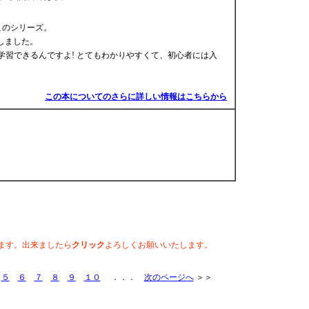
このシリーズ。
しました。
学習できるんですよ! とてもわかりやすくて、初心者には入
この本についてのさらに詳しい情報はこちらから
ます。出来ましたら
クリック
よろしくお願いいたします。
５
６
７
８
９
１０
．．．
次のページへ
＞＞