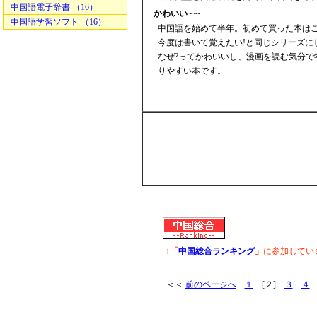
中国語電子辞書 （16）
かわいい~~~
中国語学習ソフト （16）
中国語を始めて半年。初めて買った本は
今度は書いて覚えたい!と同じシリーズに
なぜ?ってかわいいし、漫画を読む気分で
りやすい本です。
↑「
中国総合ランキング
」
に参加してい
＜＜
前のページへ
１
[２]
３
４