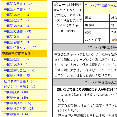
中国語入門書 1 （23）
ニーハオ!中国語かん
中国語入門書 2 （10）
中国語会話 1 （25）
著者
林 
中国語会話 2 （25）
出版社
池
中国語会話 3 （25）
中国語文法書 （23）
発売日
200
中国語辞書 1 （25）
おすすめ度
中国語辞書 2 （23）
「ニーハオ!中国語
中国語学習ソフト （22）
中国語学習書 中級者～
中国語にチャレンジしたいけど、何から始め
中国語会話 1 （25）
まずは簡単なフレーズをくり返し練習するこ
中国語会話 2 （21）
おしゃべりや旅先で使える便利なフレーズを
日常生活に欠かせない様々なシチュエーショ
中国語旅行会話 （25）
ュニケーションはもっと楽しくなります。
中国語文法書 （32）
ビジネス中国語 1 （20）
「ニーハオ!中国語かん
ビジネス中国語 2 （16）
旅行などで使える実用的な表現が身に付く
中国語読解 （10）
この本は文法的には初級レベルの本であ
中国語作文 （10）
である。
中国語単語集 （25）
大学などで使われるような語学テキスト
中国語検定対策 （25）
に付くと思う。
中国語辞書 （26）
基本文型と実用表現を同時に学習できる