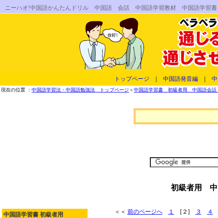
ニーハオ!中国語かんたんドリル 中国語 会話 中国語学習教材 中国語学習
トップページ
｜
中国語発音編
｜
中
現在の位置 ：
中国語学習法・中国語勉強法 トップページ
＞
中国語学習書 初級者用 中国語会話 
初級者用 中
＜＜
前のページへ
１
[２]
３
４
中国語学習書 初級者用