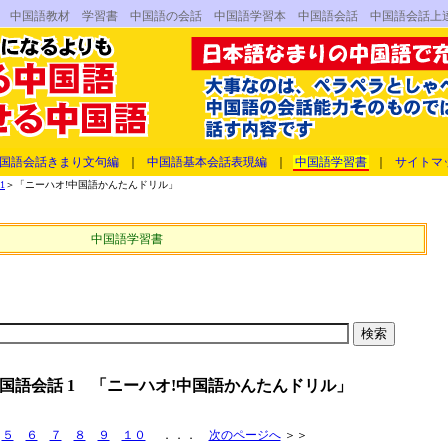
書 中国語教材 学習書 中国語の会話 中国語学習本 中国語会話 中国語会話上
国語会話きまり文句編
｜
中国語基本会話表現編
｜
中国語学習書
｜
サイトマ
1
＞「ニーハオ!中国語かんたんドリル」
中国語学習書
国語会話 1 「ニーハオ!中国語かんたんドリル」
５
６
７
８
９
１０
．．．
次のページへ
＞＞