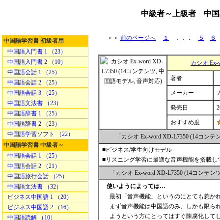
中級者～上級者 中国語電
＜＜
前のページへ
１
．．．
５
６
中国語学習書 初級者用
中国語入門書 1 （23）
中国語入門書 2 （10）
カシオ Ex-
中国語会話 1 （25）
著者
中国語会話 2 （25）
中国語会話 3 （25）
メーカー
中国語文法書 （23）
発売日
2
中国語辞書 1 （25）
おすすめ度
中国語辞書 2 （23）
中国語学習ソフト （22）
「カシオ Ex-word XD-L7350 (
中国語学習書 中級者～
■ビジネス/学生向けモデル
中国語会話 1 （25）
■リスニング学習に最適な音声機能を搭載し
中国語会話 2 （21）
「カシオ Ex-word XD-L7350 (1
中国語旅行会話 （25）
使いようによっては…
中国語文法書 （32）
最初「音声機能」というのにとても惹か
ビジネス中国語 1 （20）
まず音声機能は中国語のみ、しかも限ら
ビジネス中国語 2 （16）
ようという方にとってはすぐ陳腐化して
中国語読解 （10）