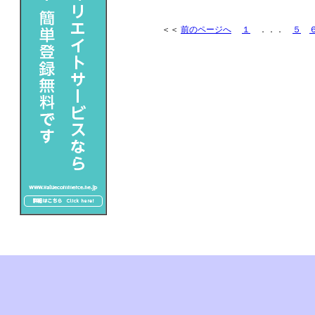
＜＜
前のページへ
１
．．．
５