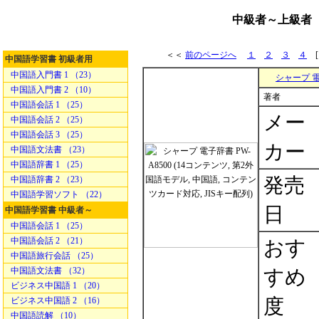
中級者～上級者 
＜＜
前のページへ
１
２
３
４
[
中国語学習書 初級者用
中国語入門書 1 （23）
シャープ 電
中国語入門書 2 （10）
著者
中国語会話 1 （25）
メー
中国語会話 2 （25）
中国語会話 3 （25）
カー
中国語文法書 （23）
中国語辞書 1 （25）
発売
中国語辞書 2 （23）
中国語学習ソフト （22）
日
中国語学習書 中級者～
中国語会話 1 （25）
中国語会話 2 （21）
おす
中国語旅行会話 （25）
中国語文法書 （32）
すめ
ビジネス中国語 1 （20）
度
ビジネス中国語 2 （16）
中国語読解 （10）