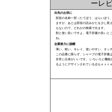
ーレ
出先のお供に
部首の名称一部（たてぼう、はらいぼう
ますが、あとは部首の読みかたを少し変
もないので、どれかの検索で出ます。
割と使い良いですよ。電子辞書の良いと
ね。
企業努力に脱帽
薄い、軽い、キレイ、使いやすい、タッ
この品番に限らず、シャープの電子辞書
非常に出来がいいです。 いろいろと機能
るようにデザインされている点もｅｘｃ