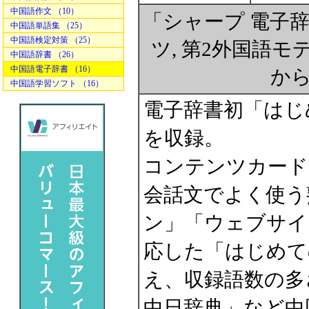
中国語作文 （10）
「シャープ 電子辞書 
中国語単語集 （25）
中国語検定対策 （25）
ツ, 第2外国語モ
中国語辞書 （26）
中国語電子辞書 （16）
か
中国語学習ソフト （16）
電子辞書初「はじ
を収録。
コンテンツカード
会話文でよく使う
ン」「ウェブサイ
応した「はじめて
え、収録語数の多
中日辞典」など中