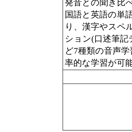
発音との聞き比
国語と英語の単
り、漢字やスペ
ション(口述筆記
ど7種類の音声
率的な学習が可