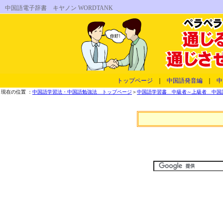
中国語電子辞書 キヤノン WORDTANK
トップページ
｜
中国語発音編
｜
中
現在の位置 ：
中国語学習法・中国語勉強法 トップページ
＞
中国語学習書 中級者～上級者 中国