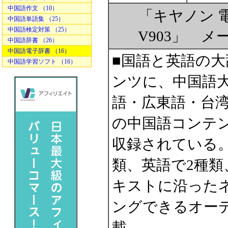
中国語作文 （10）
「キヤノン 電
中国語単語集 （25）
中国語検定対策 （25）
V903」 
中国語辞書 （26）
中国語電子辞書 （16）
■国語と英語の大
中国語学習ソフト （16）
ンツに、中国語
語・広東語・台湾
の中国語コンテン
収録されている
類、英語で2種類
キストに沿った
ングできるオー
載。