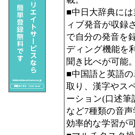
■中日大辞典には
ィブ発音が収録
で自分の発音を
ディング機能を
聞き比べが可能
■中国語と英語
取り、漢字やス
ーション(口述筆
など7種類の音
効率的な学習が