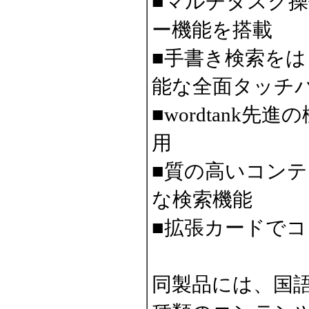
■マルチタスク操
ー機能を搭載
■手書き検索を
能な全面タッチ
■wordtank
用
■質の高いコン
な検索機能
■拡張カードで
同製品には、国語