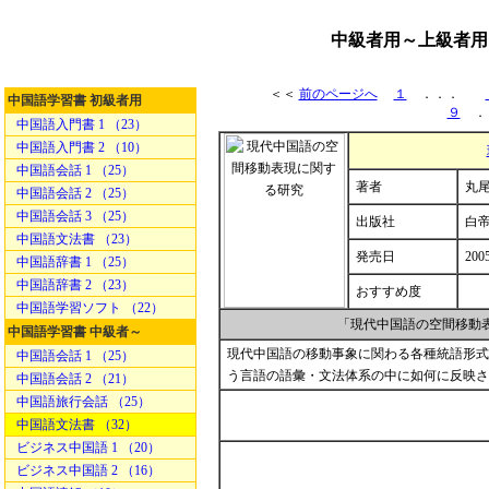
中級者用～上級者用
＜＜
前のページへ
１
．．．
中国語学習書 初級者用
９
．
中国語入門書 1 （23）
中国語入門書 2 （10）
中国語会話 1 （25）
著者
丸尾
中国語会話 2 （25）
中国語会話 3 （25）
出版社
白
中国語文法書 （23）
発売日
200
中国語辞書 1 （25）
中国語辞書 2 （23）
おすすめ度
中国語学習ソフト （22）
「現代中国語の空間移動
中国語学習書 中級者～
現代中国語の移動事象に関わる各種統語形式
中国語会話 1 （25）
う言語の語彙・文法体系の中に如何に反映さ
中国語会話 2 （21）
中国語旅行会話 （25）
中国語文法書 （32）
ビジネス中国語 1 （20）
ビジネス中国語 2 （16）