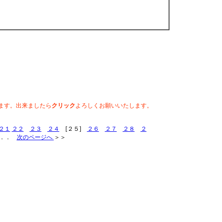
ます。出来ましたら
クリック
よろしくお願いいたします。
２１
２２
２３
２４
[２５]
２６
２７
２８
２
．．
次のページへ
＞＞