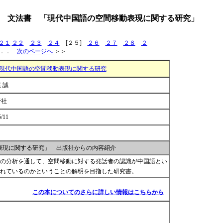
 文法書 「現代中国語の空間移動表現に関する研究」
２１
２２
２３
２４
[２５]
２６
２７
２８
２
．．
次のページへ
＞＞
現代中国語の空間移動表現に関する研究
 誠
帝社
5/11
表現に関する研究」 出版社からの内容紹介
の分析を通して、空間移動に対する発話者の認識が中国語とい
れているのかということの解明を目指した研究書。
この本についてのさらに詳しい情報はこちらから