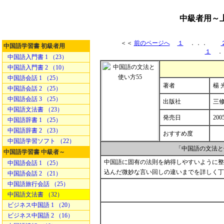
中級者用～
＜＜
前のページへ
１
．．．
中国語学習書 初級者用
１
．
中国語入門書 1 （23）
中国語入門書 2 （10）
中国語会話 1 （25）
著者
楊 
中国語会話 2 （25）
中国語会話 3 （25）
出版社
三
中国語文法書 （23）
発売日
200
中国語辞書 1 （25）
中国語辞書 2 （23）
おすすめ度
中国語学習ソフト （22）
「中国語の文法と
中国語学習書 中級者～
中国語に固有の法則を納得しやすいように整
中国語会話 1 （25）
込んだ微妙な言い回しの違いまでを詳しく丁
中国語会話 2 （21）
中国語旅行会話 （25）
中国語文法書 （32）
ビジネス中国語 1 （20）
ビジネス中国語 2 （16）