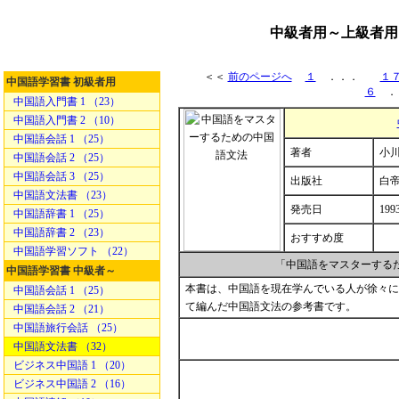
中級者用～上級者用
＜＜
前のページへ
１
．．．
１
中国語学習書 初級者用
６
．
中国語入門書 1 （23）
中国語入門書 2 （10）
中国語会話 1 （25）
著者
小川
中国語会話 2 （25）
中国語会話 3 （25）
出版社
白
中国語文法書 （23）
発売日
199
中国語辞書 1 （25）
中国語辞書 2 （23）
おすすめ度
中国語学習ソフト （22）
「中国語をマスターする
中国語学習書 中級者～
本書は、中国語を現在学んでいる人が徐々に
中国語会話 1 （25）
て編んだ中国語文法の参考書です。
中国語会話 2 （21）
中国語旅行会話 （25）
中国語文法書 （32）
ビジネス中国語 1 （20）
ビジネス中国語 2 （16）