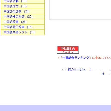
中国語読解 （10）
中国語作文 （10）
中国語単語集 （25）
中国語検定対策 （25）
中国語辞書 （26）
中国語電子辞書 （16）
中国語学習ソフト （16）
↑「
中国総合ランキング
」
に参加してい
＜＜
前のページへ
１
．．．
４
．