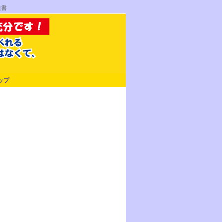
法書
ップ