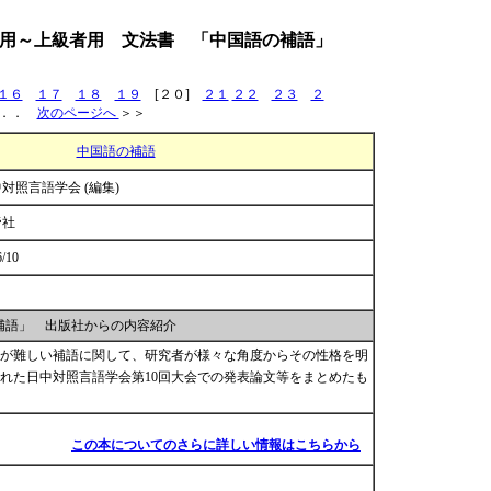
用～上級者用 文法書 「中国語の補語」
１６
１７
１８
１９
[２０]
２１
２２
２３
２
．．
次のページへ
＞＞
中国語の補語
対照言語学会 (編集)
帝社
6/10
補語」 出版社からの内容紹介
が難しい補語に関して、研究者が様々な角度からその性格を明
催された日中対照言語学会第10回大会での発表論文等をまとめたも
この本についてのさらに詳しい情報はこちらから