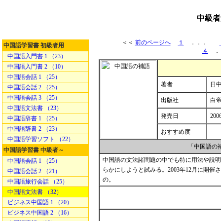
中級者
＜＜
前のページへ
１
．．．
中国語学習書 初級者用
４
．
中国語入門書 1 （23）
中国語入門書 2 （10）
中国語会話 1 （25）
著者
日中
中国語会話 2 （25）
中国語会話 3 （25）
出版社
白
中国語文法書 （23）
発売日
200
中国語辞書 1 （25）
中国語辞書 2 （23）
おすすめ度
中国語学習ソフト （22）
「中国語の
中国語学習書 中級者～
中国語の文法諸問題の中でも特に用法や説明
中国語会話 1 （25）
らかにしようと試みる。2003年12月に開
中国語会話 2 （21）
の。
中国語旅行会話 （25）
中国語文法書 （32）
ビジネス中国語 1 （20）
ビジネス中国語 2 （16）