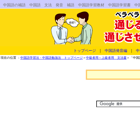
中国語の補語 中国語 文法 発音 補語 中国語学習教材 中国語学習書 中
トップページ
｜
中国語発音編
｜
中
現在の位置 ：
中国語学習法・中国語勉強法 トップページ
＞
中級者用～上級者用 文法書
＞「中国