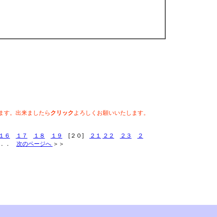
ます。出来ましたら
クリック
よろしくお願いいたします。
１６
１７
１８
１９
[２０]
２１
２２
２３
２
．．
次のページへ
＞＞