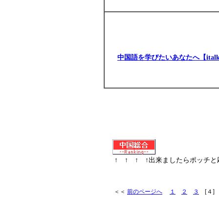
中国語を学びたいあなたへ【italk
↑ ↑ ↑ ↑出来ましたらポッチ
＜＜
前のページへ
１
２
３
[４