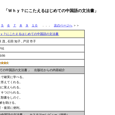
 「Ｗｈｙ？にこたえるはじめての中国語の文法書」
]
５
６
７
８
９
１０
．．．
次のページへ
＞＞
ｙ？にこたえるはじめての中国語の文法書
 茂 , 石田 知子 , 戸沼 市子
学社
6/06
ての中国語の文法書 」 出版社からの内容紹介
しで確実に学べる。
に答えてくれる。
的に覚えられる。
メキつけられる。
に類書をしのぐ。
理解を助ける。
習・復習に便利。
中国語の文法書 」 カスタマーレビュー（抜粋）