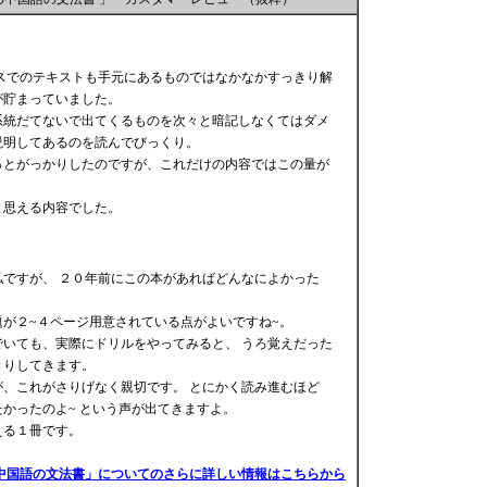
スでのテキストも手元にあるものではなかなかすっきり解
が貯まっていました。
系統だてないで出てくるものを次々と暗記しなくてはダメ
説明してあるのを読んでびっくり。
っとがっかりしたのですが、これだけの内容ではこの量が
と思える内容でした。
ですが、 ２０年前にこの本があればどんなによかった
が２~４ページ用意されている点がよいですね~。
いても、実際にドリルをやってみると、 うろ覚えだった
きりしてきます。
、これがさりげなく親切です。 とにかく読み進むほど
かったのよ~ という声が出てきますよ。
える１冊です。
中国語の文法書」についてのさらに詳しい情報はこちらから