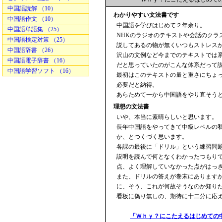
中国語読解 （10）
わかりやすい文法書です
中国語作文 （10）
中国語を学びはじめて２年余り。
中国語単語集 （25）
NHKのラジオのテキストや会話のクラ
中国語検定対策 （25）
説してあるの物が無くいつもストレス
中国語辞書 （26）
沢山の文例など今までのテキストでは
中国語電子辞書 （16）
だと思っていたのがこんな体系だって
中国語学習ソフト （16）
最初はこのテキストの量と重さにちょ
必要だと納得。
あらためて一から中国語をやり直そう
理想の文法書
いや、本当に素晴らしいと思います。
長年中国語をやってきて中級レベルの私
か、とつくづく思います。
各課の最後に「ドリル」という練習問題
説明を読んで何となくわかったつもりで
点、よく理解していなかった点がはっ
また、ドリルの答えが巻末にありますが
に、そう、これが何故そうなのか知りた
看板に偽り無しの、期待に十二分に応
「Ｗｈｙ？にこたえるはじめての