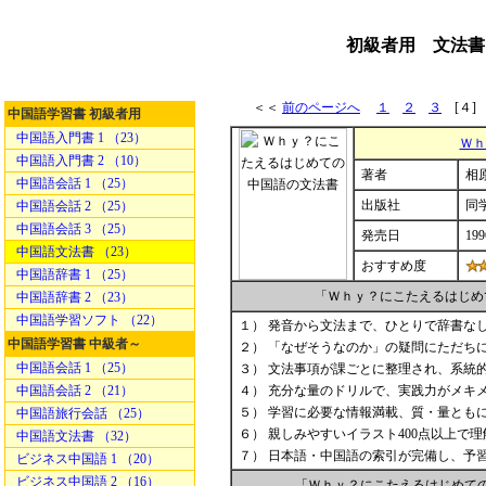
初級者用 文法書
＜＜
前のページへ
１
２
３
[４
中国語学習書 初級者用
中国語入門書 1 （23）
Ｗｈ
中国語入門書 2 （10）
著者
相原
中国語会話 1 （25）
出版社
同
中国語会話 2 （25）
中国語会話 3 （25）
発売日
199
中国語文法書 （23）
おすすめ度
中国語辞書 1 （25）
「Ｗｈｙ？にこたえるはじめ
中国語辞書 2 （23）
中国語学習ソフト （22）
１） 発音から文法まで、ひとりで辞書な
中国語学習書 中級者～
２） 「なぜそうなのか」の疑問にただち
中国語会話 1 （25）
３） 文法事項が課ごとに整理され、系統
中国語会話 2 （21）
４） 充分な量のドリルで、実践力がメキ
５） 学習に必要な情報満載、質・量とも
中国語旅行会話 （25）
６） 親しみやすいイラスト400点以上で
中国語文法書 （32）
７） 日本語・中国語の索引が完備し、予
ビジネス中国語 1 （20）
ビジネス中国語 2 （16）
「Ｗｈｙ？にこたえるはじめての