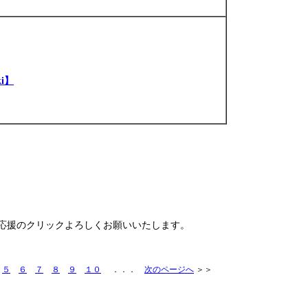
i】
と応援のクリックよろしくお願いいたします。
]
５
６
７
８
９
１０
．．．
次のページへ
＞＞