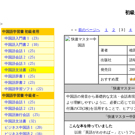
初級
>
＜＜
前のページへ
１
２
[３]
４
中国語学習書 初級者用
中国語入門書 1 （23）
中国語入門書 2 （10）
著者
植
中国語会話 1 （25）
中国語会話 2 （25）
出版社
語
中国語会話 3 （25）
発売日
200
中国語文法書 （23）
中国語辞書 1 （25）
おすすめ度
中国語辞書 2 （23）
「快速マスター
中国語学習ソフト （22）
中国語学習書 中級者～
中国語の発音から基礎的な文法・会話表現
中国語会話 1 （25）
より理解しやすいように、必要に応じて日
中国語会話 2 （21）
付属のCD(2枚)を活用することで、ヒア
中国語旅行会話 （25）
「快速マスター中
中国語文法書 （32）
こんな本を待っていました
ビジネス中国語 1 （20）
以前「英語がわかれば～」というフレ
ビジネス中国語 2 （16）