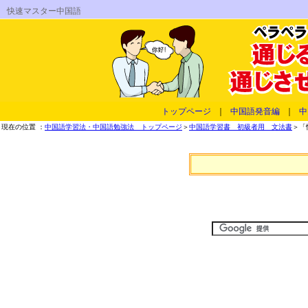
快速マスター中国語
トップページ
｜
中国語発音編
｜
中
現在の位置 ：
中国語学習法・中国語勉強法 トップページ
＞
中国語学習書 初級者用 文法書
＞「